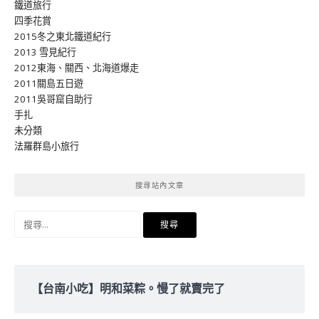
鐵道旅行
四季花賞
2015冬之東北鐵道紀行
2013 雪見紀行
2012東海、關西、北海道爆走
2011關島五日遊
2011吳哥窟自助行
手扎
未分類
法羅群島小旅行
搜尋站內文章
搜
尋
關
鍵
字:
【台南小吃】明和菜粽。慢了就賣完了