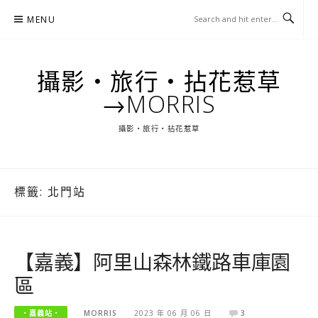
Skip
MENU
to
content
攝影‧旅行‧拈花惹草
→MORRIS
攝影‧旅行‧拈花惹草
標籤:
北門站
【嘉義】阿里山森林鐵路車庫園
區
‧嘉義站‧
MORRIS
2023 年 06 月 06 日
3