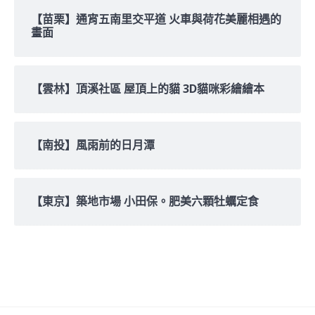
【苗栗】通宵五南里交平道 火車與荷花美麗相遇的
畫面
【雲林】頂溪社區 屋頂上的貓 3D貓咪彩繪繪本
【南投】風雨前的日月潭
【東京】築地市場 小田保。肥美六顆牡蠣定食