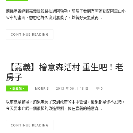
前幾年曾經到嘉義世貿路拍過阿勃勒，前陣子看到有阿勃勒配阿里山小
火車的畫面，想想也許久沒到嘉義了，趁著好天氣就再…
CONTINUE READING
【嘉義】檜意森活村 重生吧！老
房子
‧嘉義站‧
MORRIS
2013 年 06 月 18 日
0
以前總是覺得，如果老房子交到政府的手中管理，後果都是慘不忍睹，
今天要來介紹一個很棒的改造案例，位在嘉義的檜意森…
CONTINUE READING