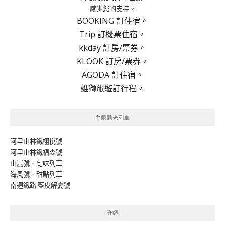
感謝您的支持。
BOOKING 訂住宿。
Trip 訂機票住宿。
kkday 訂房/票券。
KLOOK 訂房/票券。
AGODA 訂住宿。
雄獅旅遊訂行程。
主題觀光列車
阿里山林鐵栩悅號
阿里山林鐵福森號
山嵐號．旬味列車
海風號．甜點列車
南迴鐵路 藍皮解憂號
分類