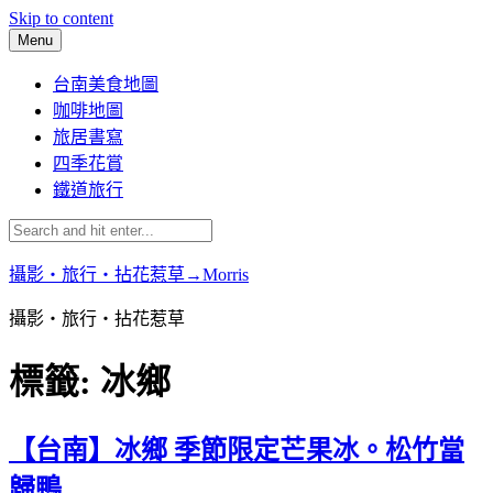
Skip to content
Menu
台南美食地圖
咖啡地圖
旅居書寫
四季花賞
鐵道旅行
攝影‧旅行‧拈花惹草→Morris
攝影‧旅行‧拈花惹草
標籤:
冰鄉
【台南】冰鄉 季節限定芒果冰。松竹當
歸鴨