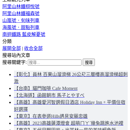
阿里山林鐵栩悅號
阿里山林鐵福森號
山嵐號．旬味列車
海風號．甜點列車
南迴鐵路 藍皮解憂號
分類
展開全部
|
收合全部
搜尋站內文章
搜尋關鍵字:
【彰化】員林 百果山溜滑梯 26公尺三層樓高溜滑梯超刺
激
【台南】貓門咖啡 Cafe Moment
【北海道】函館朝市 馬子とやすべ
【高雄】高雄愛河智選假日酒店 Holiday Inn。平價住宿
好選擇
【東京】在表參道Hills遇見安藤忠雄
【高雄】2023高雄蓮潭燈會 超萌ㄇㄚˊ幾兔跳進水池裡