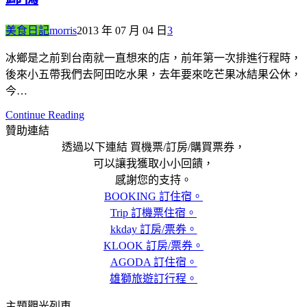
美食日記
morris
2013 年 07 月 04 日
3
冰鄉是之前到台南就一直想來的店，前年第一次排進行程時，
後來小五帶我們去阿田吃水果，去年要來吃芒果冰結果公休，
今…
Continue Reading
贊助連結
透過以下連結 買機票/訂房/購買票券，
可以讓我獲取小小回饋，
感謝您的支持。
BOOKING 訂住宿。
Trip 訂機票住宿。
kkday 訂房/票券。
KLOOK 訂房/票券。
AGODA 訂住宿。
雄獅旅遊訂行程。
主題觀光列車