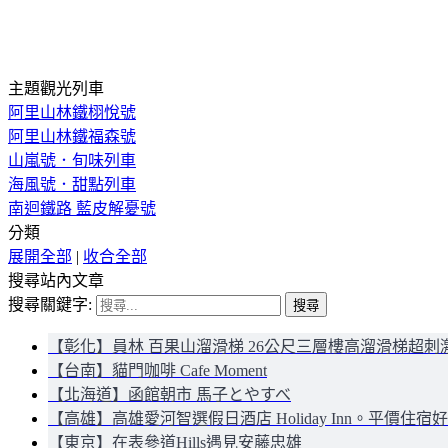
主題觀光列車
阿里山林鐵栩悅號
阿里山林鐵福森號
山嵐號．旬味列車
海風號．甜點列車
南迴鐵路 藍皮解憂號
分類
展開全部
|
收合全部
搜尋站內文章
搜尋關鍵字:
【彰化】員林 百果山溜滑梯 26公尺三層樓高溜滑梯超刺
【台南】貓門咖啡 Cafe Moment
【北海道】函館朝市 馬子とやすべ
【高雄】高雄愛河智選假日酒店 Holiday Inn。平價住宿
【東京】在表參道Hills遇見安藤忠雄