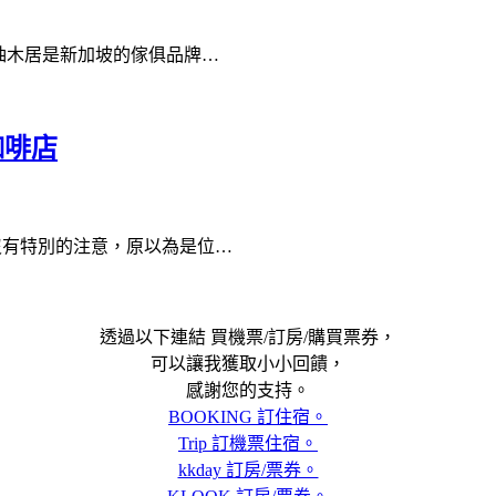
新品牌，原柚木居是新加坡的傢俱品牌…
咖啡店
章，沒有特別的注意，原以為是位…
透過以下連結 買機票/訂房/購買票券，
可以讓我獲取小小回饋，
感謝您的支持。
BOOKING 訂住宿。
Trip 訂機票住宿。
kkday 訂房/票券。