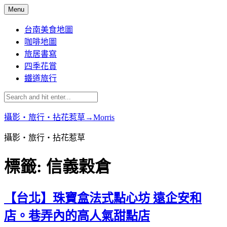
Skip
Menu
to
content
台南美食地圖
咖啡地圖
旅居書寫
四季花賞
鐵道旅行
攝影‧旅行‧拈花惹草→Morris
攝影‧旅行‧拈花惹草
標籤:
信義穀倉
【台北】珠寶盒法式點心坊 遠企安和
店。巷弄內的高人氣甜點店