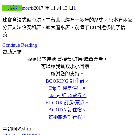
‧北部‧
morris
2017 年 11 月 13 日
1
珠寶盒法式點心坊，在台北已經有十多年的歷史，原本有兩家
分店是遠企安和店、師大麗水店，前陣子101附近多開了信
義…
Continue Reading
贊助連結
透過以下連結 買機票/訂房/購買票券，
可以讓我獲取小小回饋，
感謝您的支持。
BOOKING 訂住宿。
Trip 訂機票住宿。
kkday 訂房/票券。
KLOOK 訂房/票券。
AGODA 訂住宿。
雄獅旅遊訂行程。
主題觀光列車