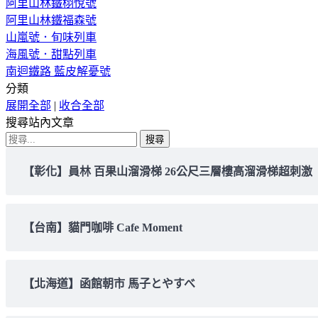
阿里山林鐵栩悅號
阿里山林鐵福森號
山嵐號．旬味列車
海風號．甜點列車
南迴鐵路 藍皮解憂號
分類
展開全部
|
收合全部
搜尋站內文章
搜
尋
【彰化】員林 百果山溜滑梯 26公尺三層樓高溜滑梯超刺激
關
鍵
字:
【台南】貓門咖啡 Cafe Moment
【北海道】函館朝市 馬子とやすべ