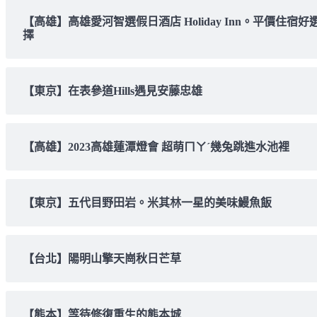
【高雄】高雄愛河智選假日酒店 Holiday Inn。平價住宿好
擇
【東京】在表參道Hills遇見安藤忠雄
【高雄】2023高雄蓮潭燈會 超萌ㄇㄚˊ幾兔跳進水池裡
【東京】五代目野田岩。米其林一星的美味鰻魚飯
【台北】陽明山擎天崗秋日芒草
【熊本】等待修復重生的熊本城