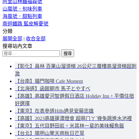
阿里山林鐵福森號
山嵐號．旬味列車
海風號．甜點列車
南迴鐵路 藍皮解憂號
分類
展開全部
|
收合全部
搜尋站內文章
搜
尋
【彰化】員林 百果山溜滑梯 26公尺三層樓高溜滑梯超刺
關
激
鍵
【台南】貓門咖啡 Cafe Moment
字:
【北海道】函館朝市 馬子とやすべ
【高雄】高雄愛河智選假日酒店 Holiday Inn。平價住宿
好選擇
【東京】在表參道Hills遇見安藤忠雄
【高雄】2023高雄蓮潭燈會 超萌ㄇㄚˊ幾兔跳進水池裡
【東京】五代目野田岩。米其林一星的美味鰻魚飯
【台北】陽明山擎天崗秋日芒草