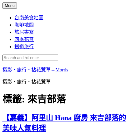
Skip
Menu
to
content
台南美食地圖
咖啡地圖
旅居書寫
四季花賞
鐵道旅行
攝影‧旅行‧拈花惹草→Morris
攝影‧旅行‧拈花惹草
標籤:
來吉部落
【嘉義】阿里山 Hana 廚房 來吉部落的
美味人氣料理