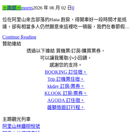
‧南部‧
morris
2026 年 06 月 02 日
0
位在阿里山來吉部落的Hana 廚房，得開車好一段時間才能抵
達，卻有相當多人仍然願意來這裡吃一頓飯，我們在春節假…
Continue Reading
贊助連結
透過以下連結 買機票/訂房/購買票券，
可以讓我獲取小小回饋，
感謝您的支持。
BOOKING 訂住宿。
Trip 訂機票住宿。
kkday 訂房/票券。
KLOOK 訂房/票券。
AGODA 訂住宿。
雄獅旅遊訂行程。
主題觀光列車
阿里山林鐵栩悅號