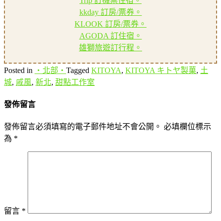
Trip 訂機票住宿。
kkday 訂房/票券。
KLOOK 訂房/票券。
AGODA 訂住宿。
雄獅旅遊訂行程。
Posted in
‧北部‧
Tagged
KITOYA
,
KITOYA キトヤ製菓
,
土
城
,
戚風
,
新北
,
甜點工作室
發佈留言
發佈留言必須填寫的電子郵件地址不會公開。
必填欄位標示
為
*
留言
*