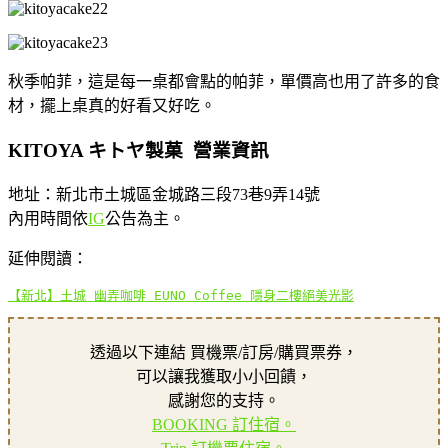
秋季帕菲，這是每一桌都會點的帕菲，單價高也用了許多的食
材，擺上桌真的好看又好吃。
KITOYA キトヤ製菓 營業資訊
地址：新北市土城區金城路三段73巷9弄14號
內用時間依
IG
公告為主。
延伸閱讀：
【新北】土城 幽弄咖啡 EUNO Coffee 隱身二樓絕美光影
透過以下連結 買機票/訂房/購買票券，
可以讓我獲取小小回饋，
感謝您的支持。
BOOKING 訂住宿。