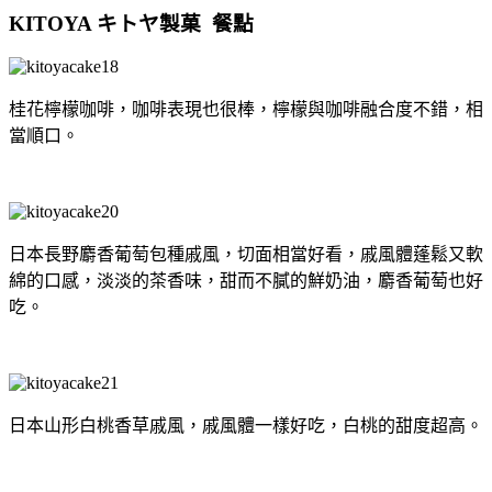
KITOYA キトヤ製菓 餐點
桂花檸檬咖啡，咖啡表現也很棒，檸檬與咖啡融合度不錯，相
當順口。
日本長野麝香葡萄包種戚風，切面相當好看，戚風體蓬鬆又軟
綿的口感，淡淡的茶香味，甜而不膩的鮮奶油，麝香葡萄也好
吃。
日本山形白桃香草戚風，戚風體一樣好吃，白桃的甜度超高。