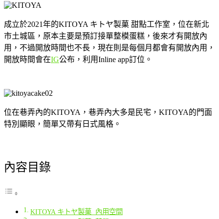
成立於2021年的KITOYA キトヤ製菓 甜點工作室，位在新北
市土城區，原本主要是預訂接單整模蛋糕，後來才有開放內
用，不過開放時間也不長，現在則是每個月都會有開放內用，
開放時間會在
IG
公布，利用Inline app訂位。
位在巷弄內的KITOYA，巷弄內大多是民宅，KITOYA的門面
特別顯眼，簡單又帶有日式風格。
內容目錄
KITOYA キトヤ製菓 內用空間