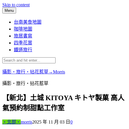
Skip to content
Menu
台南美食地圖
咖啡地圖
旅居書寫
四季花賞
鐵道旅行
攝影‧旅行‧拈花惹草→Morris
攝影‧旅行‧拈花惹草
【新北】土城 KITOYA キトヤ製菓 高人
氣預約制甜點工作室
‧北部‧
morris
2025 年 11 月 03 日
0