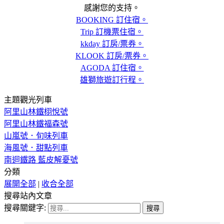
感謝您的支持。
BOOKING 訂住宿。
Trip 訂機票住宿。
kkday 訂房/票券。
KLOOK 訂房/票券。
AGODA 訂住宿。
雄獅旅遊訂行程。
主題觀光列車
阿里山林鐵栩悅號
阿里山林鐵福森號
山嵐號．旬味列車
海風號．甜點列車
南迴鐵路 藍皮解憂號
分類
展開全部
|
收合全部
搜尋站內文章
搜尋關鍵字: