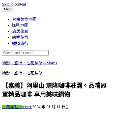
Skip to content
Menu
台南美食地圖
咖啡地圖
旅居書寫
四季花賞
鐵道旅行
攝影‧旅行‧拈花惹草→Morris
攝影‧旅行‧拈花惹草
【嘉義】阿里山 璟隆咖啡莊園。品嚐冠
軍精品咖啡 享用美味鍋物
‧嘉義站‧
morris
2024 年 01 月 11 日
3