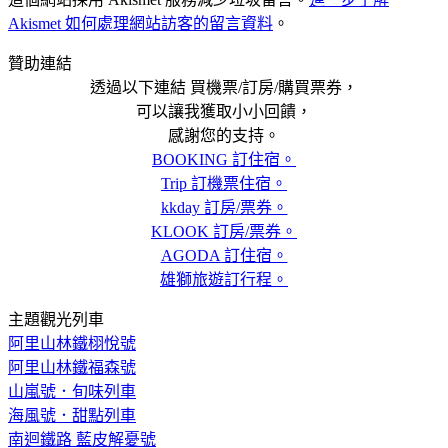
Akismet 如何處理網站訪客的留言資料
。
贊助連結
透過以下連結 買機票/訂房/購買票券，
可以讓我獲取小小回饋，
感謝您的支持。
BOOKING 訂住宿。
Trip 訂機票住宿。
kkday 訂房/票券。
KLOOK 訂房/票券。
AGODA 訂住宿。
雄獅旅遊訂行程。
主題觀光列車
阿里山林鐵栩悅號
阿里山林鐵福森號
山嵐號．旬味列車
海風號．甜點列車
南迴鐵路 藍皮解憂號