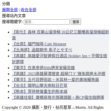
分類
展開全部
|
收合全部
搜尋站內文章
搜尋關鍵字:
【彰化】員林 百果山溜滑梯 26公尺三層樓高溜滑梯超刺
激
【台南】貓門咖啡 Cafe Moment
【北海道】函館朝市 馬子とやすべ
【高雄】高雄愛河智選假日酒店 Holiday Inn。平價住宿
好選擇
【東京】在表參道Hills遇見安藤忠雄
【高雄】2023高雄蓮潭燈會 超萌ㄇㄚˊ幾兔跳進水池裡
【東京】五代目野田岩。米其林一星的美味鰻魚飯
【台北】陽明山擎天崗秋日芒草
【熊本】等待修復重生的熊本城
【高雄住宿】康橋商旅光榮碼頭館。高CP值住宿選擇
Copyright © 2026 攝影‧旅行‧拈花惹草→Morris. All Rights