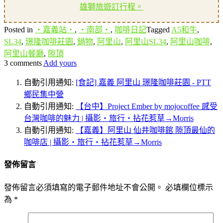
雄獅旅遊訂行程。
Posted in
‧嘉義站‧
,
‧南部‧
,
咖啡日記
Tagged
A5和牛
,
SL34
,
璟隆咖啡莊園
,
鍋物
,
阿里山
,
阿里山SL34
,
阿里山咖啡
,
阿里山餐廳
,
隙頂
3 comments
Add yours
自動引用通知:
[食記] 嘉義 阿里山 璟隆咖啡莊園 - PTT
鄉民集中營
自動引用通知:
【台中】Project Ember by mojocoffee 感受
台灣咖啡的魅力 | 攝影‧旅行‧拈花惹草→Morris
自動引用通知:
【嘉義】阿里山 仙井咖啡館 隙頂最仙的
咖啡店 | 攝影‧旅行‧拈花惹草→Morris
發佈留言
發佈留言必須填寫的電子郵件地址不會公開。
必填欄位標示
為
*