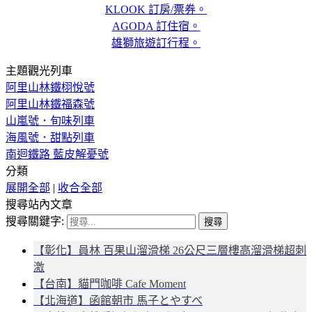
KLOOK 訂房/票券。
AGODA 訂住宿。
雄獅旅遊訂行程。
主題觀光列車
阿里山林鐵栩悅號
阿里山林鐵福森號
山嵐號．旬味列車
海風號．甜點列車
南迴鐵路 藍皮解憂號
分類
展開全部
|
收合全部
搜尋站內文章
搜尋關鍵字:
【彰化】員林 百果山溜滑梯 26公尺三層樓高溜滑梯超刺
激
【台南】貓門咖啡 Cafe Moment
【北海道】函館朝市 馬子とやすべ