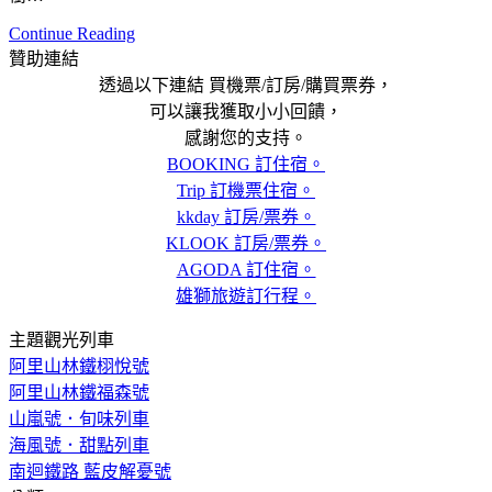
Continue Reading
贊助連結
透過以下連結 買機票/訂房/購買票券，
可以讓我獲取小小回饋，
感謝您的支持。
BOOKING 訂住宿。
Trip 訂機票住宿。
kkday 訂房/票券。
KLOOK 訂房/票券。
AGODA 訂住宿。
雄獅旅遊訂行程。
主題觀光列車
阿里山林鐵栩悅號
阿里山林鐵福森號
山嵐號．旬味列車
海風號．甜點列車
南迴鐵路 藍皮解憂號