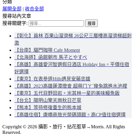
分類
展開全部
|
收合全部
搜尋站內文章
搜尋關鍵字:
【彰化】員林 百果山溜滑梯 26公尺三層樓高溜滑梯超刺
激
【台南】貓門咖啡 Cafe Moment
【北海道】函館朝市 馬子とやすべ
【高雄】高雄愛河智選假日酒店 Holiday Inn。平價住宿
好選擇
【東京】在表參道Hills遇見安藤忠雄
【高雄】2023高雄蓮潭燈會 超萌ㄇㄚˊ幾兔跳進水池裡
【東京】五代目野田岩。米其林一星的美味鰻魚飯
【台北】陽明山擎天崗秋日芒草
【熊本】等待修復重生的熊本城
【高雄住宿】康橋商旅光榮碼頭館。高CP值住宿選擇
Copyright © 2026 攝影‧旅行‧拈花惹草→Morris. All Rights
Reserved.