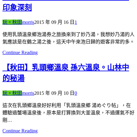
印象深刻
玩。秋田
morris
2015 年 09 月 16 日
1
使用乳頭溫泉鄉泡湯券之旅換來到了妙乃湯，我想妙乃湯的人
氣應該是在鶴之湯之後，這天中午來泡日歸的遊客非常的多。
Continue Reading
【秋田】乳頭鄉溫泉 孫六溫泉。山林中
的秘湯
玩。秋田
morris
2015 年 09 月 10 日
0
這次在乳頭鄉溫泉好好利用「乳頭溫泉鄉 湯めぐり帖」，在
體驗過蟹場溫泉後，原本是打算換到大釜溫泉，不過運氣不好
剛…
Continue Reading