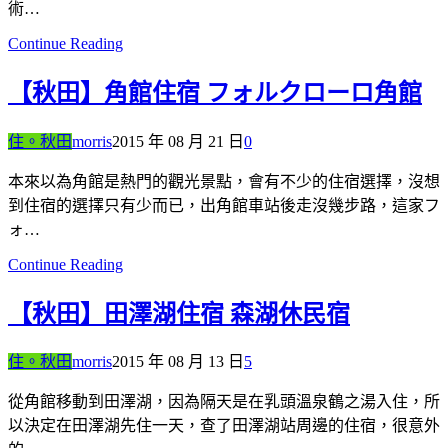
術…
Continue Reading
【秋田】角館住宿 フォルクローロ角館
住。秋田
morris
2015 年 08 月 21 日
0
本來以為角館是熱門的觀光景點，會有不少的住宿選擇，沒想
到住宿的選擇只有少而已，出角館車站後走沒幾步路，這家フ
ォ…
Continue Reading
【秋田】田澤湖住宿 森湖休民宿
住。秋田
morris
2015 年 08 月 13 日
5
從角館移動到田澤湖，因為隔天是在乳頭溫泉鶴之湯入住，所
以決定在田澤湖先住一天，查了田澤湖站周邊的住宿，很意外