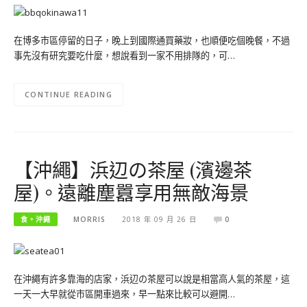
在博多市區停留的日子，晚上到國際通買藥妝，也順便吃個晚餐，不過
事先沒有研究要吃什麼，想說看到一家不用排隊的，可…
CONTINUE READING
【沖繩】浜辺の茶屋 (濱邊茶
屋)。遠離塵囂享用無敵海景
食。沖繩
MORRIS
2018 年 09 月 26 日
0
在沖繩有許多靠海的店家，浜辺の茶屋可以說是相當高人氣的茶屋，這
一天一大早就從市區開車過來，早一點來比較可以避開…