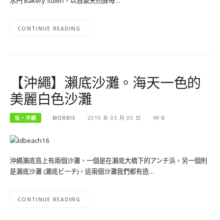
水円 Bakery Suien，以自製天然酵母…
CONTINUE READING
【沖繩】瀨底沙灘。海天一色的
美麗白色沙灘
玩。沖繩
MORRIS
2019 年 03 月 05 日
0
沖繩瀨底島上有兩個沙灘，一個是在瀨底大橋下的アンチ浜，另一個則
是瀨底沙灘 (瀬底ビーチ)，這兩個沙灘我們都有造…
CONTINUE READING