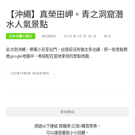
【沖繩】真榮田岬。青之洞窟潛
水人氣景點
日本沖繩小旅行
MORRIS
2018 年 08 月 28 日
0
此次到沖繩，帶著小豆芽出門，出發前沒有做太多功課，把一些景點標
進google地圖中，再搭配在當地拿到的景點地圖…
CONTINUE READING
贊助連結
透過以下連結 買機票/訂房/購買票券，
可以讓我獲取小小回饋，