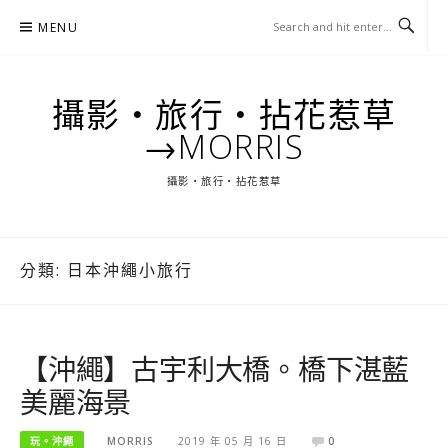
Skip
MENU
to
content
攝影‧旅行‧拈花惹草
→MORRIS
攝影‧旅行‧拈花惹草
分類:
日本沖繩小旅行
【沖繩】古宇利大橋。橋下湛藍
美麗海景
玩。沖繩
MORRIS
2019 年 05 月 16 日
0