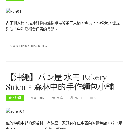
古宇利大橋，是沖繩縣內連接離島的第二大橋，全長1960公尺，也是
造訪古宇利島都會停留的景點。
CONTINUE READING
【沖繩】パン屋 水円 Bakery
Suien。森林中的手作麵包小舖
食。沖繩
MORRIS
2019 年 03 月 26 日
0
位於沖繩中部的讀谷村，有這麼一家藏身在住宅區內的麵包店，パン屋