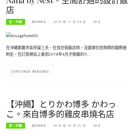
店
住。沖繩
MORRIS
2018 年 11 月 04 日
0
在沖繩那霸市區停留三天，在找住宿飯店時，沒選擇住到熱鬧的國際通
附近，在訂房網站上看到2018年4月才開幕的Ti…
CONTINUE READING
【沖繩】とりかわ博多 かわっ
こ。來自博多的雞皮串燒名店
食。沖繩
MORRIS
2018 年 10 月 25 日
0