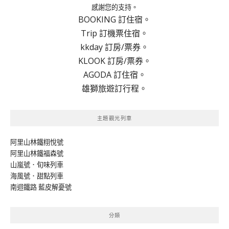
感謝您的支持。
BOOKING 訂住宿。
Trip 訂機票住宿。
kkday 訂房/票券。
KLOOK 訂房/票券。
AGODA 訂住宿。
雄獅旅遊訂行程。
主題觀光列車
阿里山林鐵栩悅號
阿里山林鐵福森號
山嵐號．旬味列車
海風號．甜點列車
南迴鐵路 藍皮解憂號
分類