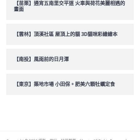
【苗栗】通宵五南里交平道 火車與荷花美麗相遇的
畫面
【雲林】頂溪社區 屋頂上的貓 3D貓咪彩繪繪本
【南投】風雨前的日月潭
【東京】築地市場 小田保。肥美六顆牡蠣定食