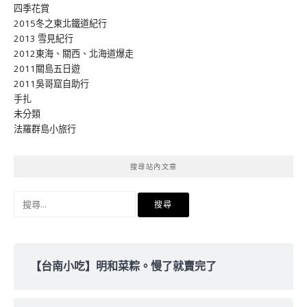
四季花賞
2015冬之東北鐵道紀行
2013 雪見紀行
2012東海、關西、北海道爆走
2011關島五日遊
2011吳哥窟自助行
手扎
未分類
法羅群島小旅行
搜尋站內文章
搜
尋
關
鍵
字:
【台南小吃】明和菜粽。慢了就賣完了