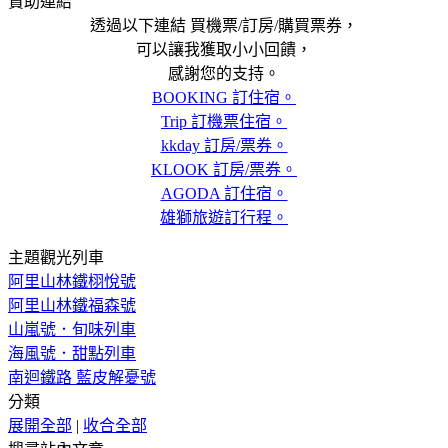
贊助連結
透過以下連結 買機票/訂房/購買票券，
可以讓我獲取小小回饋，
感謝您的支持。
BOOKING 訂住宿。
Trip 訂機票住宿。
kkday 訂房/票券。
KLOOK 訂房/票券。
AGODA 訂住宿。
雄獅旅遊訂行程。
主題觀光列車
阿里山林鐵栩悅號
阿里山林鐵福森號
山嵐號．旬味列車
海風號．甜點列車
南迴鐵路 藍皮解憂號
分類
展開全部
|
收合全部