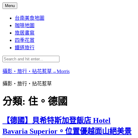
Skip
Menu
to
content
台南美食地圖
咖啡地圖
旅居書寫
四季花賞
鐵道旅行
攝影‧旅行‧拈花惹草→Morris
攝影‧旅行‧拈花惹草
分類:
住。德國
【德國】貝希特斯加登飯店 Hotel
Bavaria Superior。位置優越面山絕美景