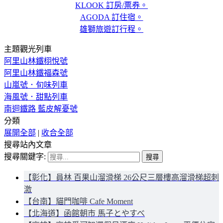
KLOOK 訂房/票券。
AGODA 訂住宿。
雄獅旅遊訂行程。
主題觀光列車
阿里山林鐵栩悅號
阿里山林鐵福森號
山嵐號．旬味列車
海風號．甜點列車
南迴鐵路 藍皮解憂號
分類
展開全部
|
收合全部
搜尋站內文章
搜尋關鍵字:
【彰化】員林 百果山溜滑梯 26公尺三層樓高溜滑梯超刺
激
【台南】貓門咖啡 Cafe Moment
【北海道】函館朝市 馬子とやすべ