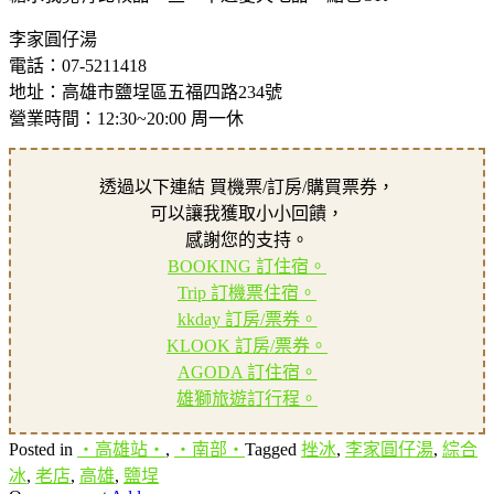
李家圓仔湯
電話：07-5211418
地址：高雄市鹽埕區五福四路234號
營業時間：12:30~20:00 周一休
透過以下連結 買機票/訂房/購買票券，
可以讓我獲取小小回饋，
感謝您的支持。
BOOKING 訂住宿。
Trip 訂機票住宿。
kkday 訂房/票券。
KLOOK 訂房/票券。
AGODA 訂住宿。
雄獅旅遊訂行程。
Posted in
‧高雄站‧
,
‧南部‧
Tagged
挫冰
,
李家圓仔湯
,
綜合
冰
,
老店
,
高雄
,
鹽埕