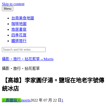
Skip to content
Menu
台南美食地圖
咖啡地圖
旅居書寫
四季花賞
鐵道旅行
攝影‧旅行‧拈花惹草→Morris
攝影‧旅行‧拈花惹草
【高雄】李家圓仔湯。鹽埕在地老字號傳
統冰店
‧高雄站‧
morris
2022 年 07 月 22 日
1