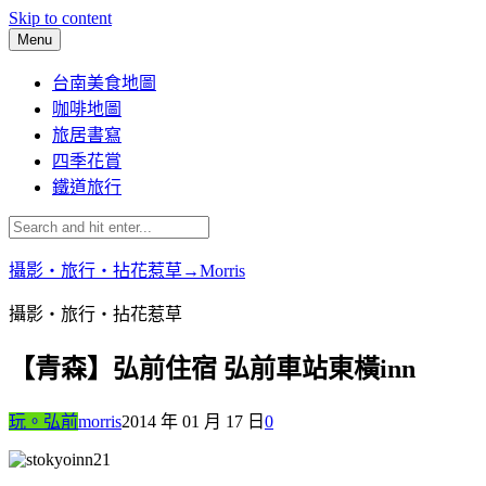
Skip to content
Menu
台南美食地圖
咖啡地圖
旅居書寫
四季花賞
鐵道旅行
攝影‧旅行‧拈花惹草→Morris
攝影‧旅行‧拈花惹草
【青森】弘前住宿 弘前車站東橫inn
玩。弘前
morris
2014 年 01 月 17 日
0