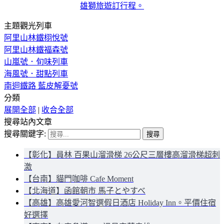
雄獅旅遊訂行程。
主題觀光列車
阿里山林鐵栩悅號
阿里山林鐵福森號
山嵐號．旬味列車
海風號．甜點列車
南迴鐵路 藍皮解憂號
分類
展開全部
|
收合全部
搜尋站內文章
搜尋關鍵字:
【彰化】員林 百果山溜滑梯 26公尺三層樓高溜滑梯超刺
激
【台南】貓門咖啡 Cafe Moment
【北海道】函館朝市 馬子とやすべ
【高雄】高雄愛河智選假日酒店 Holiday Inn。平價住宿
好選擇