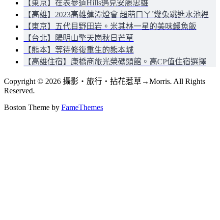
【東京】在表參道Hills遇見安藤忠雄
【高雄】2023高雄蓮潭燈會 超萌ㄇㄚˊ幾兔跳進水池裡
【東京】五代目野田岩。米其林一星的美味鰻魚飯
【台北】陽明山擎天崗秋日芒草
【熊本】等待修復重生的熊本城
【高雄住宿】康橋商旅光榮碼頭館。高CP值住宿選擇
Copyright © 2026 攝影‧旅行‧拈花惹草→Morris. All Rights
Reserved.
Boston Theme by
FameThemes