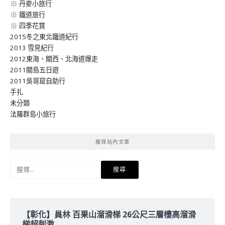
丹麥小旅行
鐵道旅行
四季花賞
2015冬之東北鐵道紀行
2013 雪見紀行
2012東海、關西、北海道爆走
2011關島五日遊
2011吳哥窟自助行
手扎
未分類
法羅群島小旅行
搜尋站內文章
搜
尋
關
鍵
字:
【彰化】員林 百果山溜滑梯 26公尺三層樓高溜滑
梯超刺激