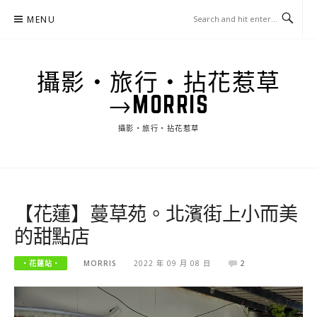
Skip
MENU
to
content
攝影‧旅行‧拈花惹草
→MORRIS
攝影‧旅行‧拈花惹草
【花蓮】蔓草苑。北濱街上小而美
的甜點店
‧花蓮站‧
MORRIS
2022 年 09 月 08 日
2