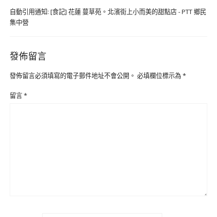
自動引用通知:
[食記] 花蓮 蔓草苑。北濱街上小而美的甜點店 - PTT 鄉民
集中營
發佈留言
發佈留言必須填寫的電子郵件地址不會公開。
必填欄位標示為
*
留言
*