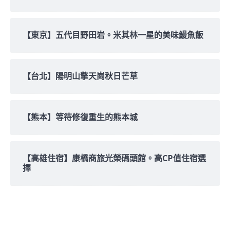
【東京】五代目野田岩。米其林一星的美味鰻魚飯
【台北】陽明山擎天崗秋日芒草
【熊本】等待修復重生的熊本城
【高雄住宿】康橋商旅光榮碼頭館。高CP值住宿選
擇