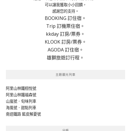
可以讓我獲取小小回饋，
感謝您的支持。
BOOKING 訂住宿。
Trip 訂機票住宿。
kkday 訂房/票券。
KLOOK 訂房/票券。
AGODA 訂住宿。
雄獅旅遊訂行程。
主題觀光列車
阿里山林鐵栩悅號
阿里山林鐵福森號
山嵐號．旬味列車
海風號．甜點列車
南迴鐵路 藍皮解憂號
分類