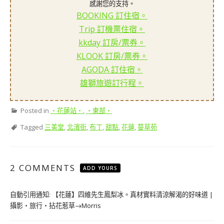
感謝您的支持。
BOOKING 訂住宿。
Trip 訂機票住宿。
kkday 訂房/票券。
KLOOK 訂房/票券。
AGODA 訂住宿。
雄獅旅遊訂行程。
Posted in
‧花蓮站‧
,
‧東部‧
Tagged
三美堂
,
北濱街
,
布丁
,
甜點
,
花蓮
,
蔓草苑
2 COMMENTS
ADD YOURS
自動引用通知:
【花蓮】四維先生鳳梨冰。真材實料清涼解渴的好味道 |
攝影‧旅行‧拈花惹草→Morris