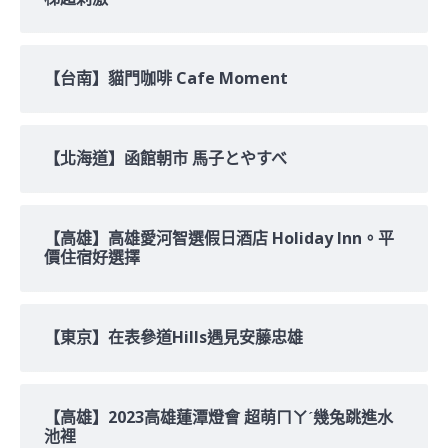
【台南】貓門咖啡 Cafe Moment
【北海道】函館朝市 馬子とやすべ
【高雄】高雄愛河智選假日酒店 Holiday Inn。平
價住宿好選擇
【東京】在表參道Hills遇見安藤忠雄
【高雄】2023高雄蓮潭燈會 超萌ㄇㄚˊ幾兔跳進水
池裡