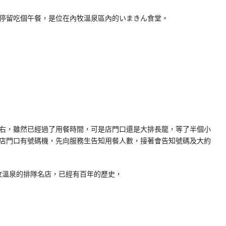
停留吃個午餐，是位在內牧溫泉區內的いまきん食堂。
右，雖然已經過了用餐時間，可是店門口還是大排長龍，等了半個小
店門口有號碼機，先向服務生告知用餐人數，接著會告知號碼及大約
是內牧溫泉的排隊名店，已經有百年的歷史，