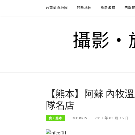
Skip
台南美食地圖
咖啡地圖
旅居書寫
四季
to
content
攝影‧旅
【熊本】阿蘇 內牧
隊名店
MORRIS
2017 年 03 月 15 日
食。熊本