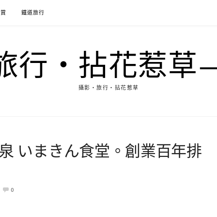
花賞
鐵道旅行
行‧拈花惹草→M
攝影‧旅行‧拈花惹草
溫泉 いまきん食堂。創業百年排
0