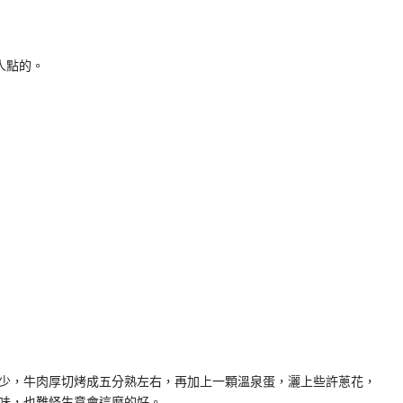
人點的。
少，牛肉厚切烤成五分熟左右，再加上一顆溫泉蛋，灑上些許蔥花，
味，也難怪生意會這麼的好。