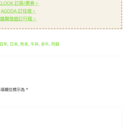
KLOOK 訂房/票券。
AGODA 訂住宿。
雄獅旅遊訂行程。
百年
,
日本
,
熊本
,
牛丼
,
赤牛
,
阿蘇
必填欄位標示為
*