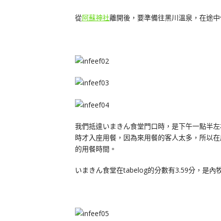
從
阿蘇神社
離開後，要準備往黑川溫泉，在途中
我們抵達いまきん食堂門口時，是下午一點半左
時才入座用餐，因為來用餐的客人太多，所以在
的用餐時間。
いまきん食堂在tabelog的分數有3.59分，