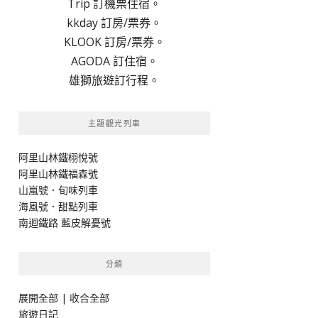
Trip 訂機票住宿。
kkday 訂房/票券。
KLOOK 訂房/票券。
AGODA 訂住宿。
雄獅旅遊訂行程。
主題觀光列車
阿里山林鐵栩悅號
阿里山林鐵福森號
山嵐號．旬味列車
海風號．甜點列車
南迴鐵路 藍皮解憂號
分類
展開全部
|
收合全部
旅遊日記