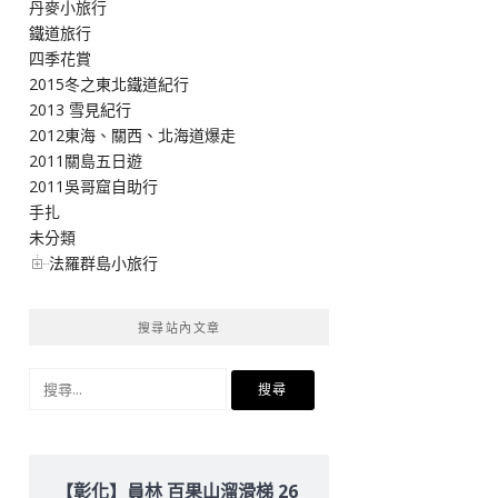
丹麥小旅行
鐵道旅行
四季花賞
2015冬之東北鐵道紀行
2013 雪見紀行
2012東海、關西、北海道爆走
2011關島五日遊
2011吳哥窟自助行
手扎
未分類
法羅群島小旅行
搜尋站內文章
搜
尋
關
鍵
字:
【彰化】員林 百果山溜滑梯 26