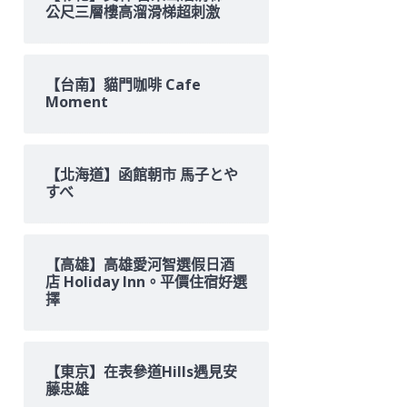
公尺三層樓高溜滑梯超刺激
【台南】貓門咖啡 Cafe
Moment
【北海道】函館朝市 馬子とや
すべ
【高雄】高雄愛河智選假日酒
店 Holiday Inn。平價住宿好選
擇
【東京】在表參道Hills遇見安
藤忠雄