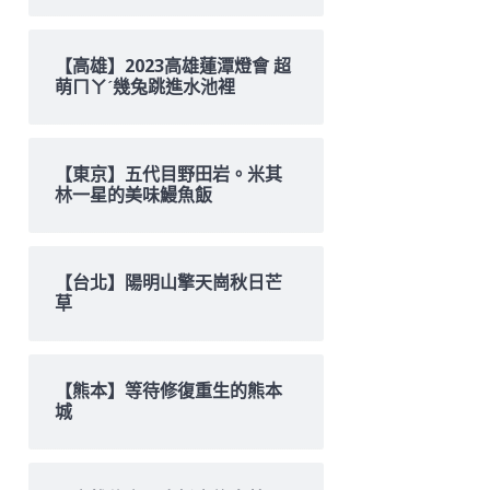
【高雄】2023高雄蓮潭燈會 超
萌ㄇㄚˊ幾兔跳進水池裡
【東京】五代目野田岩。米其
林一星的美味鰻魚飯
【台北】陽明山擎天崗秋日芒
草
【熊本】等待修復重生的熊本
城