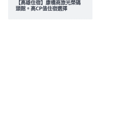
【高雄住宿】康橋商旅光榮碼
頭館。高CP值住宿選擇