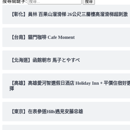
搜尋關鍵字:
【彰化】員林 百果山溜滑梯 26公尺三層樓高溜滑梯超刺激
【台南】貓門咖啡 Cafe Moment
【北海道】函館朝市 馬子とやすべ
【高雄】高雄愛河智選假日酒店 Holiday Inn。平價住宿好
擇
【東京】在表參道Hills遇見安藤忠雄