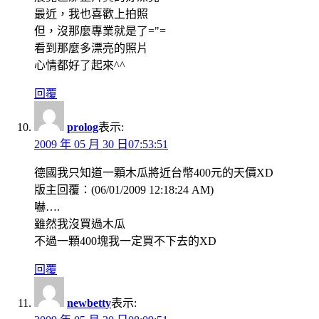
最近，我也喜歡上拍照
但，沒那麼專業就是了="=
看到那麼多漂亮的照片
心情都好了起來^^
回覆
prolog
表示:
2009 年 05 月 30 日07:53:51
德國我只知道一顆木瓜將近台幣400元的天價XD
版主回覆：(06/01/2009 12:18:24 AM)
嚇….
雖然我沒買過木瓜
不過一顆400塊我一定買不下去的XD
回覆
newbetty
表示: