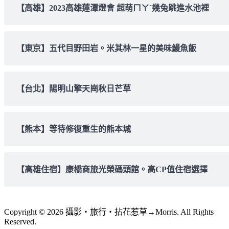
【高雄】2023高雄蓮潭燈會 超萌ㄇㄚˊ幾兔跳進水池裡
【東京】五代目野田岩。米其林一星的美味鰻魚飯
【台北】陽明山擎天崗秋日芒草
【熊本】等待修復重生的熊本城
【高雄住宿】康橋商旅光榮碼頭館。高CP值住宿選擇
Copyright © 2026 攝影‧旅行‧拈花惹草→Morris. All Rights
Reserved.