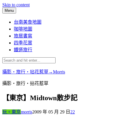
Skip to content
Menu
台南美食地圖
咖啡地圖
旅居書寫
四季花賞
鐵道旅行
攝影‧旅行‧拈花惹草→Morris
攝影‧旅行‧拈花惹草
【東京】Midtown散步記
玩。東京
morris
2009 年 05 月 29 日
22