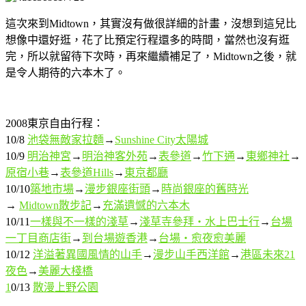
這次來到Midtown，其實沒有做很詳細的計畫，沒想到這兒比
想像中還好逛，花了比預定行程還多的時間，當然也沒有逛
完，所以就留待下次時，再來繼續補足了，Midtown之後，就
是令人期待的六本木了。
2008東京自由行程：
10/8
池袋無敵家拉麵
→
Sunshine City太陽城
10/9
明治神宮
→
明治神客外苑
→
表參道
→
竹下通
→
東鄉神社
→
原宿小巷
→
表參道Hills
→
東京都廳
10/10
築地市場
→
漫步銀座街頭
→
時尚銀座的舊時光
→
Midtown散步記
→
充滿遺憾的六本木
10/11
一樣與不一樣的淺草
→
淺草寺參拜‧水上巴士行
→
台場
一丁目商店街
→
到台場遊香港
→
台場‧愈夜愈美麗
10/12
洋溢著異國風情的山手
→
漫步山手西洋館
→
港區未來21
夜色
→
美麗大棧橋
1
0/13
散漫上野公園