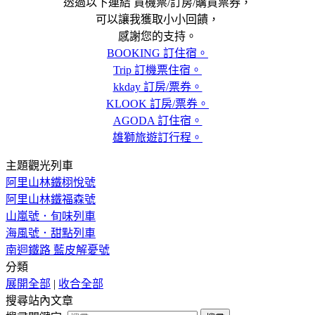
透過以下連結 買機票/訂房/購買票券，
可以讓我獲取小小回饋，
感謝您的支持。
BOOKING 訂住宿。
Trip 訂機票住宿。
kkday 訂房/票券。
KLOOK 訂房/票券。
AGODA 訂住宿。
雄獅旅遊訂行程。
主題觀光列車
阿里山林鐵栩悅號
阿里山林鐵福森號
山嵐號．旬味列車
海風號．甜點列車
南迴鐵路 藍皮解憂號
分類
展開全部
|
收合全部
搜尋站內文章