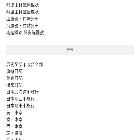
阿里山林鐵栩悅號
阿里山林鐵福森號
山嵐號．旬味列車
海風號．甜點列車
南迴鐵路 藍皮解憂號
分類
展開全部
|
收合全部
旅遊日記
美食日記
攝影日記
日本北海道小旅行
日本關西小旅行
日本關東小旅行
玩。東京
食。東京
宿。東京
玩。橫濱