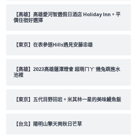
【高雄】高雄愛河智選假日酒店 Holiday Inn。平
價住宿好選擇
【東京】在表參道Hills遇見安藤忠雄
【高雄】2023高雄蓮潭燈會 超萌ㄇㄚˊ幾兔跳進水
池裡
【東京】五代目野田岩。米其林一星的美味鰻魚飯
【台北】陽明山擎天崗秋日芒草