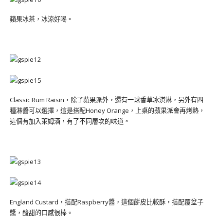
蘋果冰茶，冰涼好喝。
Classic Rum Raisin，除了蘋果派外，還有一球香草冰淇淋，另外有四
種淋醬可以選擇，這是搭配Honey Orange，上桌的蘋果派會再烤熱，
這個有加入萊姆酒，有了不同層次的味道。
England Custard，搭配Raspberry醬，這個餅皮比較酥，搭配覆盆子
醬，酸甜的口感很棒。