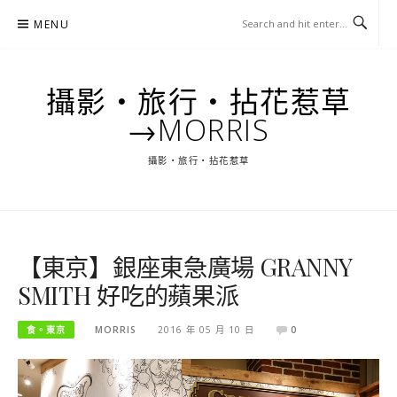
Skip
MENU
to
content
攝影‧旅行‧拈花惹草
→MORRIS
攝影‧旅行‧拈花惹草
【東京】銀座東急廣場 GRANNY
SMITH 好吃的蘋果派
食。東京
MORRIS
2016 年 05 月 10 日
0