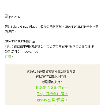
來逛Tokyu Ginza Plaza，如果想吃個甜點，GRANNY SMITH是個不錯
的選擇。
GRANNY SMITH銀座店
地址：東京都中央区銀座5-2-1 東急プラザ銀座 (銀座東急廣場)B1F
營業時間：11:00~21:00
官網
。
透過以下連結 買機票/訂房/購買票券，
可以讓我獲取小小回饋，
感謝您的支持。
BOOKING 訂住宿。
Trip 訂機票住宿。
kkday 訂房/票券。