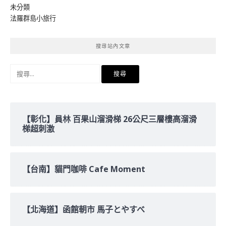
未分類
法羅群島小旅行
搜尋站內文章
搜
尋
關
鍵
字:
【彰化】員林 百果山溜滑梯 26公尺三層樓高溜滑
梯超刺激
【台南】貓門咖啡 Cafe Moment
【北海道】函館朝市 馬子とやすべ