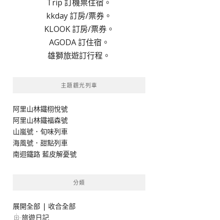
Trip 訂機票住宿。
kkday 訂房/票券。
KLOOK 訂房/票券。
AGODA 訂住宿。
雄獅旅遊訂行程。
主題觀光列車
阿里山林鐵栩悅號
阿里山林鐵福森號
山嵐號．旬味列車
海風號．甜點列車
南迴鐵路 藍皮解憂號
分類
展開全部
|
收合全部
旅遊日記