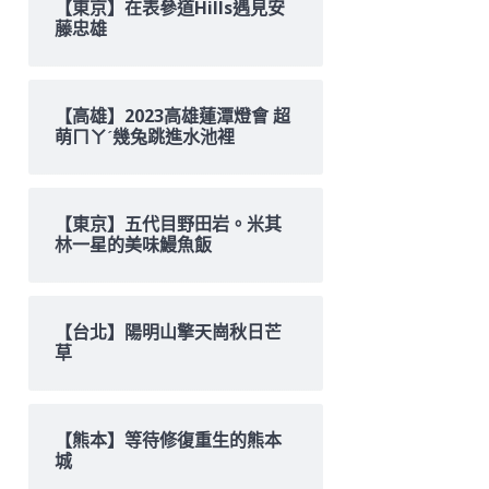
【東京】在表參道Hills遇見安
藤忠雄
【高雄】2023高雄蓮潭燈會 超
萌ㄇㄚˊ幾兔跳進水池裡
【東京】五代目野田岩。米其
林一星的美味鰻魚飯
【台北】陽明山擎天崗秋日芒
草
【熊本】等待修復重生的熊本
城