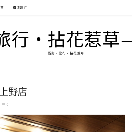
花賞
鐵道旅行
行‧拈花惹草→M
攝影‧旅行‧拈花惹草
 上野店
0