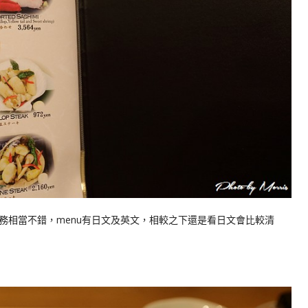
務相當不錯，menu有日文及英文，相較之下還是看日文會比較清