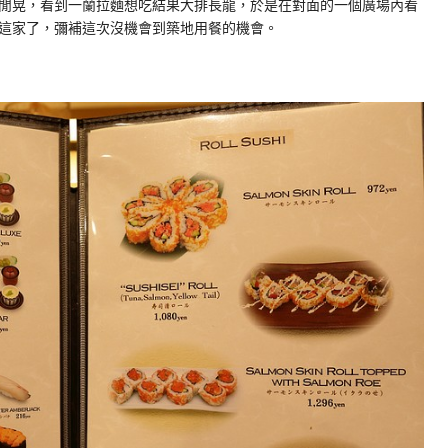
閒晃，看到一蘭拉麵想吃結果大排長龍，於是在對面的一個廣場內看
這家了，彌補這次沒機會到築地用餐的機會。