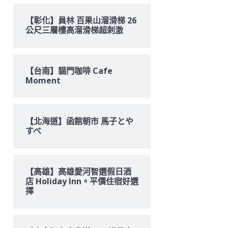
鍵
字:
【彰化】員林 百果山溜滑梯 26
公尺三層樓高溜滑梯超刺激
【台南】貓門咖啡 Cafe
Moment
【北海道】函館朝市 馬子とや
すべ
【高雄】高雄愛河智選假日酒
店 Holiday Inn。平價住宿好選
擇