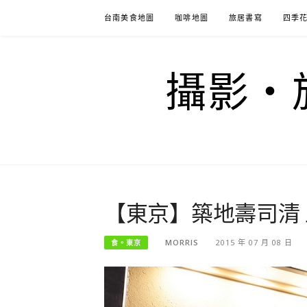
Skip
台南美食地圖
咖啡地圖
旅居書寫
四季
to
content
攝影‧旅
【東京】築地壽司清
MORRIS
2015 年 07 月 08 日
食。東京