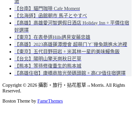
激
【台南】貓門咖啡 Cafe Moment
【北海道】函館朝市 馬子とやすべ
【高雄】高雄愛河智選假日酒店 Holiday Inn。平價住宿
好選擇
【東京】在表參道Hills遇見安藤忠雄
【高雄】2023高雄蓮潭燈會 超萌ㄇㄚˊ幾兔跳進水池裡
【東京】五代目野田岩。米其林一星的美味鰻魚飯
【台北】陽明山擎天崗秋日芒草
【熊本】等待修復重生的熊本城
【高雄住宿】康橋商旅光榮碼頭館。高CP值住宿選擇
Copyright © 2026 攝影‧旅行‧拈花惹草→Morris. All Rights
Reserved.
Boston Theme by
FameThemes