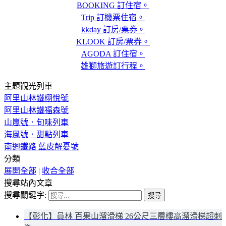
BOOKING 訂住宿。
Trip 訂機票住宿。
kkday 訂房/票券。
KLOOK 訂房/票券。
AGODA 訂住宿。
雄獅旅遊訂行程。
主題觀光列車
阿里山林鐵栩悅號
阿里山林鐵福森號
山嵐號．旬味列車
海風號．甜點列車
南迴鐵路 藍皮解憂號
分類
展開全部
|
收合全部
搜尋站內文章
搜尋關鍵字:
【彰化】員林 百果山溜滑梯 26公尺三層樓高溜滑梯超刺