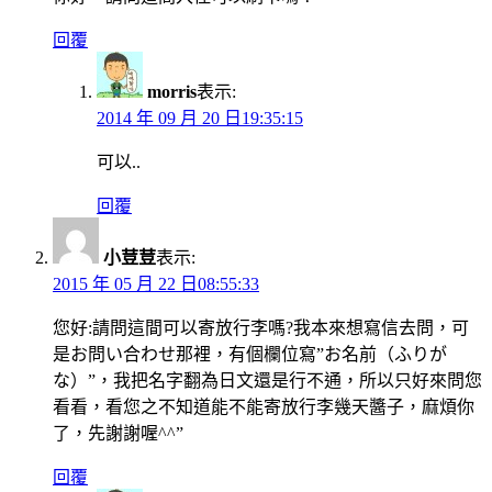
回覆
morris
表示:
2014 年 09 月 20 日19:35:15
可以..
回覆
小荳荳
表示:
2015 年 05 月 22 日08:55:33
您好:請問這間可以寄放行李嗎?我本來想寫信去問，可
是お問い合わせ那裡，有個欄位寫”お名前（ふりが
な）”，我把名字翻為日文還是行不通，所以只好來問您
看看，看您之不知道能不能寄放行李幾天醬子，麻煩你
了，先謝謝喔^^”
回覆