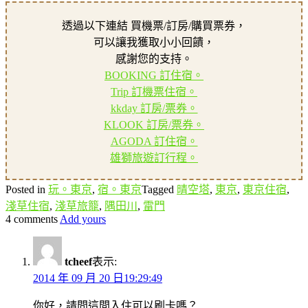
透過以下連結 買機票/訂房/購買票券，
可以讓我獲取小小回饋，
感謝您的支持。
BOOKING 訂住宿。
Trip 訂機票住宿。
kkday 訂房/票券。
KLOOK 訂房/票券。
AGODA 訂住宿。
雄獅旅遊訂行程。
Posted in
玩。東京
,
宿。東京
Tagged
晴空塔
,
東京
,
東京住宿
,
淺草住宿
,
淺草旅籠
,
隅田川
,
雷門
4 comments
Add yours
tcheef
表示:
2014 年 09 月 20 日19:29:49
你好，請問這間入住可以刷卡嗎？