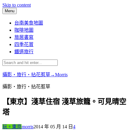
Skip to content
Menu
台南美食地圖
咖啡地圖
旅居書寫
四季花賞
鐵道旅行
攝影‧旅行‧拈花惹草→Morris
攝影‧旅行‧拈花惹草
【東京】淺草住宿 淺草旅籠。可見晴空
塔
玩。東京
morris
2014 年 05 月 14 日
4