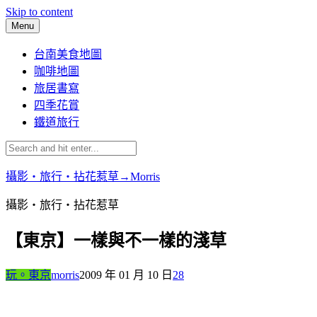
Skip to content
Menu
台南美食地圖
咖啡地圖
旅居書寫
四季花賞
鐵道旅行
攝影‧旅行‧拈花惹草→Morris
攝影‧旅行‧拈花惹草
【東京】一樣與不一樣的淺草
玩。東京
morris
2009 年 01 月 10 日
28