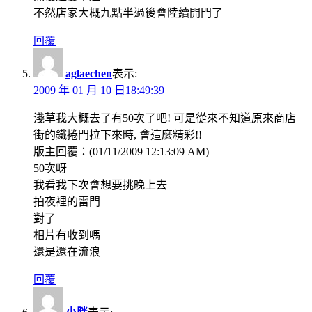
不然店家大概九點半過後會陸續開門了
回覆
aglaechen
表示:
2009 年 01 月 10 日18:49:39
淺草我大概去了有50次了吧! 可是從來不知道原來商店
街的鐵捲門拉下來時, 會這麼精彩!!
版主回覆：(01/11/2009 12:13:09 AM)
50次呀
我看我下次會想要挑晚上去
拍夜裡的雷門
對了
相片有收到嗎
還是還在流浪
回覆