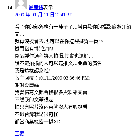
愛麗絲
表示:
2009 年 01 月 11 日12:41:37
看了你的部落格有一陣子了…蠻喜歡你的攝影旅遊介紹
文…
就算沒機會去.也可以在你這裡遊覽一番^^
鐵門蠻有"特色"的
食品製作過程讓人拍攝.其實也還好…
說不定拍攝的人可以寫推文…免費的廣告
我是這樣認為啦!
版主回覆：(01/11/2009 03:36:46 PM)
謝謝愛麗絲
我習慣寫文都會找很多資料來充實
不然我的文筆很差
怕只有照片沒內容就沒人有興趣看
不過台灣就是很奇怪
都當商業機密一樣XD
回覆