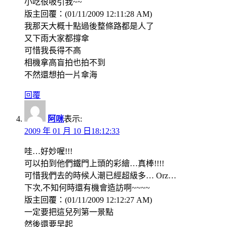
小吃很吸引我~~
版主回覆：(01/11/2009 12:11:28 AM)
我那天大概十點過後整條路都是人了
又下雨大家都撐傘
可惜我長得不高
相機拿高盲拍也拍不到
不然還想拍一片傘海
回覆
阿咪
表示:
2009 年 01 月 10 日18:12:33
哇…好妙喔!!!
可以拍到他們鐵門上頭的彩繪…真棒!!!!
可惜我們去的時候人潮已經超級多… Orz…
下次,不知何時還有機會造訪啊~~~~
版主回覆：(01/11/2009 12:12:27 AM)
一定要把這兒列第一景點
然後還要早起