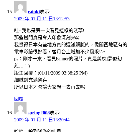
rainki
表示:
2009 年 01 月 11 日13:12:53
哇~我也是第一次看見這樣的淺草!
那些鐵門真是令人印象深刻@@
我覺得日本有些地方真的還滿細膩的，像關西地區有的
電車彩繪很好看，替月台上增加不少風采!^^
ps：剛才一來，看見banner的照片，真是美!如夢似幻
般…：)
版主回覆：(01/11/2009 03:38:25 PM)
細膩到充滿驚喜
所以日本才會讓大家想一去再去呢
回覆
spring2008
表示:
2009 年 01 月 11 日13:20:44
哈哈…拍到滿滿的仙貝