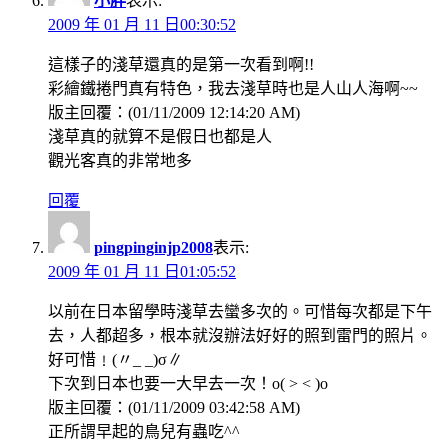
小胖
表示:
2009 年 01 月 11 日00:30:52
這樣子的淺草還真的是第一次看到啊!!
彩繪鐵捲門真有特色，我去淺草時也是人山人海啊~~
版主回覆：(01/11/2009 12:14:20 AM)
淺草真的就算不是假日也都是人
觀光客真的非常地多
回覆
pingpinginjp2008
表示:
2009 年 01 月 11 日01:05:52
以前在日本留學時淺草去蠻多次的。可惜每次都是下午
去，人都超多，根本就沒辦法好好的照到雷門的照片。
好可惜﹗(〃_ _)σ∥
下次到日本也要一大早去一次！o( > < )o
版主回覆：(01/11/2009 03:42:58 AM)
正所謂早起的鳥兒有蟲吃^^