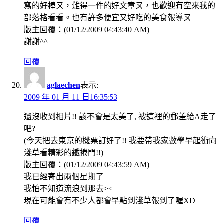
寫的好棒ㄡ，難得一件的好文章ㄡ，也歡迎有空來我的
部落格看看。也有許多便宜又好吃的美食報導ㄡ
版主回覆：(01/12/2009 04:43:40 AM)
謝謝^^
回覆
aglaechen
表示:
2009 年 01 月 11 日16:35:53
還沒收到相片!! 該不會是太美了, 被這裡的郵差給A走了
吧?
(今天把去東京的機票訂好了!! 我要帶我家數學早起衝向
淺草看精彩的鐵捲門!!)
版主回覆：(01/12/2009 04:43:59 AM)
我已經寄出兩個星期了
我怕不知道流浪到那去><
現在可能會有不少人都會早點到淺草報到了喔XD
回覆