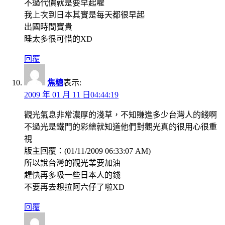
不過代價就是要早起喔
我上次到日本其實是每天都很早起
出國時間寶貴
睡太多很可惜的XD
回覆
焦糖
表示:
2009 年 01 月 11 日04:44:19
觀光氣息非常濃厚的淺草，不知賺進多少台灣人的錢啊
不過光是鐵門的彩繪就知道他們對觀光真的很用心很重
視
版主回覆：(01/11/2009 06:33:07 AM)
所以說台灣的觀光業要加油
趕快再多吸一些日本人的錢
不要再去想拉阿六仔了啦XD
回覆