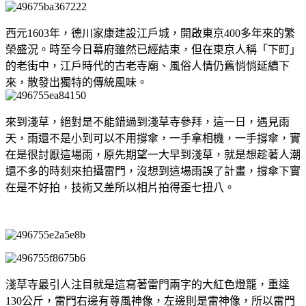
西元1603年，德川家康建設江戶城，開啟東京400多年來的繁
榮盛況。時至今日幕府雖然已經結束，但在東京人稱「下町」
的老街中，江戶時代的古老寺廟、風俗人情仍舊悄悄延續下
來，散發出獨特的傳統風味。
來到淺草，絕對是不能錯過到淺草寺參拜，這一日，遇見雨
天，雨還不是小到可以不用撐傘，一手拿相機，一手撐傘，實
在是很討厭這場雨，原先期望一大早到淺草，就是想趁著人潮
還不多的時刻來拍攝雷門，沒想到這場雨誤了計畫，撐傘下實
在是不好拍，技術又差所以相片拍得歪七扭八。
淺草寺最引人注目就是這寫著雷門兩字的大紅色燈籠，重達
130公斤，雷門右邊有尊風神像，左邊則是雷神像，所以雷門