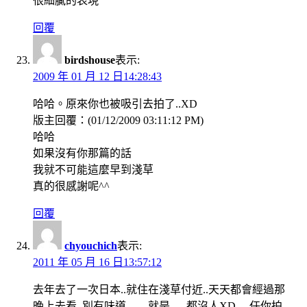
很細膩的表現
回覆
birdshouse
表示:
2009 年 01 月 12 日14:28:43
哈哈。原來你也被吸引去拍了..XD
版主回覆：(01/12/2009 03:11:12 PM)
哈哈
如果沒有你那篇的話
我就不可能這麼早到淺草
真的很感謝呢^^
回覆
chyouchich
表示:
2011 年 05 月 16 日13:57:12
去年去了一次日本..就住在淺草付近..天天都會經過那
晚上去看..別有味道……就是…..都沒人XD….任你拍….