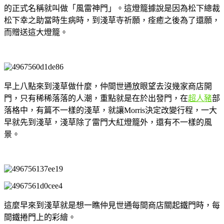
的正式名稱就叫做「風雷神門」。這燈籠據說是因為松下總裁
松下幸之助當時生病時，到淺草寺祈願，痊癒之後為了還願，
而贈送這大燈籠。
早上八點來到淺草做什麼，仲間世通放眼望去沒幾家商店開
門，只有稀稀落落的人潮，重點就是在於出發門，在
超人豬
部
落格中，有篇不一樣的淺草，就讓Morris決定改變行程，一大
早就先到淺草，淺草除了雷門大紅燈籠外，還有不一樣的風
景。
這麼早來到淺草就是想一瞧仲見世通每間商店關起鐵門時，每
間鐵捲門上的彩繪。