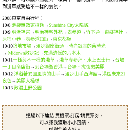
到淺草感受這不一樣的氣氛。
2008東京自由行程：
10/8
池袋無敵家拉麵
→
Sunshine City太陽城
10/9
明治神宮
→
明治神客外苑
→
表參道
→
竹下通
→
東鄉神社
→
原宿小巷
→
表參道Hills
→
東京都廳
10/10
築地市場
→
漫步銀座街頭
→
時尚銀座的舊時光
→
Midtown散步記
→
充滿遺憾的六本木
10/11
一樣與不一樣的淺草
→
淺草寺參拜‧水上巴士行
→
台場
一丁目商店街
→
到台場遊香港
→
台場‧愈夜愈美麗
10/12
洋溢著異國風情的山手
→
漫步山手西洋館
→
港區未來21
夜色
→
美麗大棧橋
1
0/13
散漫上野公園
透過以下連結 買機票/訂房/購買票券，
可以讓我獲取小小回饋，
感謝您的支持。