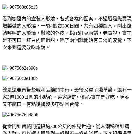
看到櫥窗內的盒裝人形燒，各式各樣的圖案，不過還是先買現
場製做的人形燒，一袋4個賣300日圓，共有四種圖案，剛出爐
熱呼呼的人形燒，鬆軟的外皮，搭配紅豆內饀，老實說，實在
是不可口，紅豆內餡過甜，吃了兩個就開始有口渴的感覺，下
次來到這要改吃本舖。
總是還要再帶些戰利品離開才行，最後又買了淺草餅，還有一
家3包1000日圓的小點心，這家店的小點心實在是好吃，酥脆
又不膩口，有點後悔沒多帶點回台灣。
從雷門到寶藏門這段約300公尺的仲見世通，從人潮稀落到擠
滿人群，可以讓人體驗到一樣與不一樣的淺草，下次記得提早