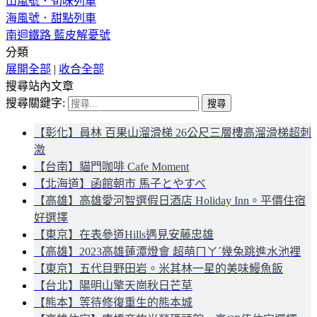
山嵐號．旬味列車
海風號．甜點列車
南迴鐵路 藍皮解憂號
分類
展開全部
|
收合全部
搜尋站內文章
搜尋關鍵字:
【彰化】員林 百果山溜滑梯 26公尺三層樓高溜滑梯超刺
激
【台南】貓門咖啡 Cafe Moment
【北海道】函館朝市 馬子とやすべ
【高雄】高雄愛河智選假日酒店 Holiday Inn。平價住宿
好選擇
【東京】在表參道Hills遇見安藤忠雄
【高雄】2023高雄蓮潭燈會 超萌ㄇㄚˊ幾兔跳進水池裡
【東京】五代目野田岩。米其林一星的美味鰻魚飯
【台北】陽明山擎天崗秋日芒草
【熊本】等待修復重生的熊本城