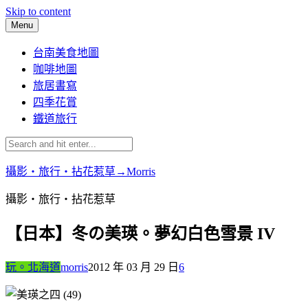
Skip to content
Menu
台南美食地圖
咖啡地圖
旅居書寫
四季花賞
鐵道旅行
攝影‧旅行‧拈花惹草→Morris
攝影‧旅行‧拈花惹草
【日本】冬の美瑛。夢幻白色雪景 IV
玩。北海道
morris
2012 年 03 月 29 日
6