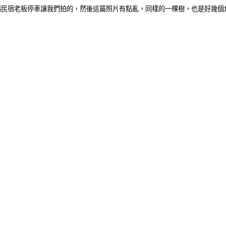
請民宿老板停車讓我們拍的，然後這篇照片有點亂，同樣的一棵樹，也是好幾個