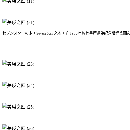
セブンスターの木，Seven Star 之木。 在1976年被七星煙選為紀念版煙盒而