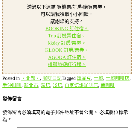
透過以下連結 買機票/訂房/購買票券，
可以讓我獲取小小回饋，
感謝您的支持。
BOOKING 訂住宿。
Trip 訂機票住宿。
kkday 訂房/票券。
KLOOK 訂房/票券。
AGODA 訂住宿。
雄獅旅遊訂行程。
Posted in
‧北部‧
,
咖啡日記
Tagged
單品豆
,
土城
,
土城咖啡店
,
手沖咖啡
,
新北市
,
深焙
,
淺焙
,
自家焙烘咖啡店
,
蕪咖啡
發佈留言
發佈留言必須填寫的電子郵件地址不會公開。
必填欄位標示
為
*