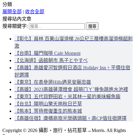
分類
展開全部
|
收合全部
搜尋站內文章
搜尋關鍵字:
【彰化】員林 百果山溜滑梯 26公尺三層樓高溜滑梯超刺
激
【台南】貓門咖啡 Cafe Moment
【北海道】函館朝市 馬子とやすべ
【高雄】高雄愛河智選假日酒店 Holiday Inn。平價住宿
好選擇
【東京】在表參道Hills遇見安藤忠雄
【高雄】2023高雄蓮潭燈會 超萌ㄇㄚˊ幾兔跳進水池裡
【東京】五代目野田岩。米其林一星的美味鰻魚飯
【台北】陽明山擎天崗秋日芒草
【熊本】等待修復重生的熊本城
【高雄住宿】康橋商旅光榮碼頭館。高CP值住宿選擇
Copyright © 2026 攝影‧旅行‧拈花惹草→Morris. All Rights