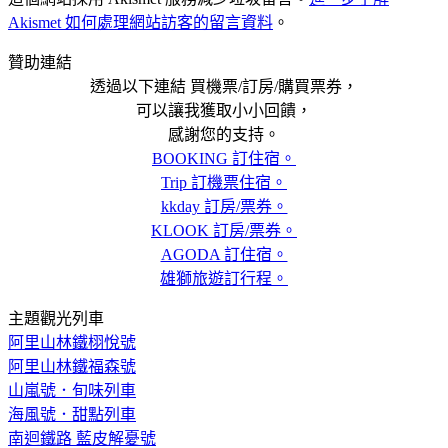
Akismet 如何處理網站訪客的留言資料
。
贊助連結
透過以下連結 買機票/訂房/購買票券，
可以讓我獲取小小回饋，
感謝您的支持。
BOOKING 訂住宿。
Trip 訂機票住宿。
kkday 訂房/票券。
KLOOK 訂房/票券。
AGODA 訂住宿。
雄獅旅遊訂行程。
主題觀光列車
阿里山林鐵栩悅號
阿里山林鐵福森號
山嵐號．旬味列車
海風號．甜點列車
南迴鐵路 藍皮解憂號