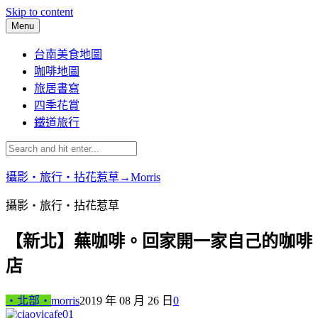
Skip to content
Menu
台南美食地圖
咖啡地圖
旅居書寫
四季花賞
鐵道旅行
攝影‧旅行‧拈花惹草→Morris
攝影‧旅行‧拈花惹草
【新北】蕪咖啡。回家開一家自己的咖啡
店
‧北部‧
morris
2019 年 08 月 26 日
0