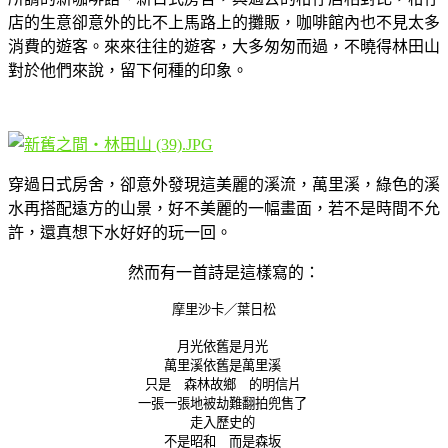
店的生意卻意外的比不上馬路上的攤販，咖啡館內也不見太多
消費的遊客。來來往往的遊客，大多匆匆而過，不曉得林田山
對於他們來說，留下何種的印象。
穿過日式房舍，卻意外發現這美麗的溪流，萬里溪，綠色的溪
水再搭配遠方的山景，好不美麗的一幅畫面，若不是時間不允
許，還真想下水好好的玩一回。
然而有一首詩是這樣寫的：
摩里沙卡／葉日松
月光依舊是月光
萬里溪依舊是萬里溪
只是 森林故鄉 的明信片
一張一張地被劫難翻拍兜售了
走入歷史的
不是昭和 而是森坂