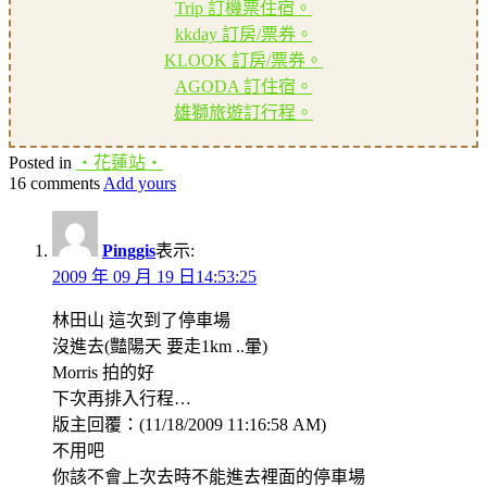
Trip 訂機票住宿。
kkday 訂房/票券。
KLOOK 訂房/票券。
AGODA 訂住宿。
雄獅旅遊訂行程。
Posted in
‧花蓮站‧
16 comments
Add yours
Pinggis
表示:
2009 年 09 月 19 日14:53:25
林田山 這次到了停車場
沒進去(豔陽天 要走1km ..暈)
Morris 拍的好
下次再排入行程…
版主回覆：(11/18/2009 11:16:58 AM)
不用吧
你該不會上次去時不能進去裡面的停車場