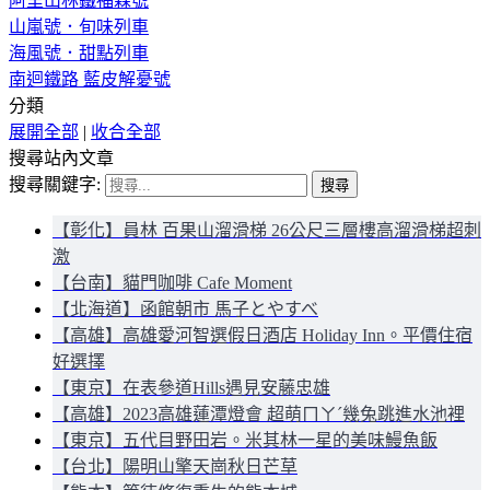
阿里山林鐵福森號
山嵐號．旬味列車
海風號．甜點列車
南迴鐵路 藍皮解憂號
分類
展開全部
|
收合全部
搜尋站內文章
搜尋關鍵字:
【彰化】員林 百果山溜滑梯 26公尺三層樓高溜滑梯超刺
激
【台南】貓門咖啡 Cafe Moment
【北海道】函館朝市 馬子とやすべ
【高雄】高雄愛河智選假日酒店 Holiday Inn。平價住宿
好選擇
【東京】在表參道Hills遇見安藤忠雄
【高雄】2023高雄蓮潭燈會 超萌ㄇㄚˊ幾兔跳進水池裡
【東京】五代目野田岩。米其林一星的美味鰻魚飯
【台北】陽明山擎天崗秋日芒草