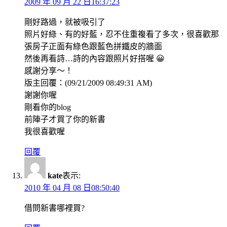
2009 年 09 月 22 日16:37:23
剛好路過，就被吸引了
照片好綠、有的好藍，忍不住重複看了多次，很喜歡那
張房子正面有綠色跟藍色拼鐵皮的牆面
然後再看詩…詩的內容跟照片好搭喔 😀
感謝分享～！
版主回覆：(09/21/2009 08:49:31 AM)
謝謝你喔
剛看你的blog
前陣子才買了你的新書
我很喜歡喔
回覆
kate
表示:
2010 年 04 月 08 日08:50:40
借問新書哪裡買?