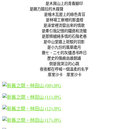
是木屑山上的青春腳印
是踢力踏拉的木屐聲
是檜木瓦屋上的綠色青苔
是林場工寮裡的那盞燈
是澡堂裡流竄出來的情歌
是牽引我記憶的鐵道和流籠
是那條繾綣多情的石階老巷
是中山堂牆上斑駁的羽影
是小九份的風華歲月
撒七、二七的灰燼憑弔昨日
歷史的傷痕由誰朗誦
倒是我哭泣的心跳
夜夜都在呼喊一個溫柔的名字
摩里沙卡 摩里沙卡