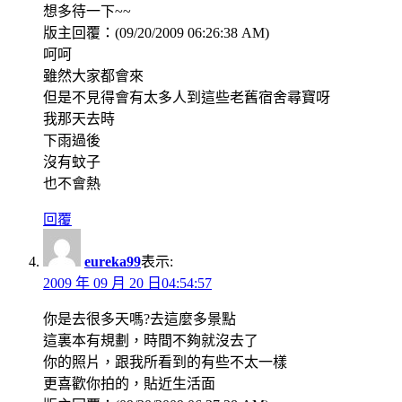
想多待一下~~
版主回覆：(09/20/2009 06:26:38 AM)
呵呵
雖然大家都會來
但是不見得會有太多人到這些老舊宿舍尋寶呀
我那天去時
下雨過後
沒有蚊子
也不會熱
回覆
eureka99
表示:
2009 年 09 月 20 日04:54:57
你是去很多天嗎?去這麼多景點
這裏本有規劃，時間不夠就沒去了
你的照片，跟我所看到的有些不太一樣
更喜歡你拍的，貼近生活面