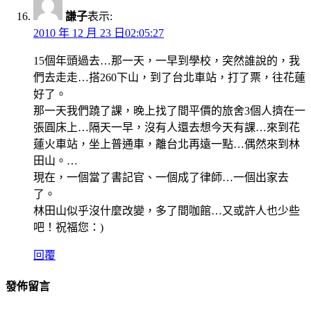
謙子
表示:
2010 年 12 月 23 日02:05:27
15個年頭過去…那一天，一早到學校，突然誰說的，我
們去走走…搭260下山，到了台北車站，打了票，往花蓮
好了。
那一天我們蹺了課，晚上找了間平價的旅舍3個人擠在一
張圓床上…隔天一早，沒有人還去想今天有課…來到花
蓮火車站，坐上普通車，離台北再遠一點…偶然來到林
田山。…
現在，一個當了書記官、一個成了律師…一個出家去
了。
林田山似乎沒什麼改變，多了間咖館…又或許人也少些
吧！祝福您：)
回覆
發佈留言