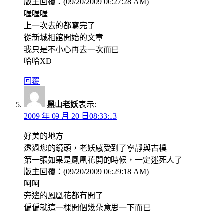
版主回覆：(09/20/2009 06:27:28 AM)
喔喔喔
上一次去的都寫完了
從新城相館開始的文章
我只是不小心再去一次而已
哈哈XD
回覆
黑山老妖
表示:
2009 年 09 月 20 日08:33:13
好美的地方
透過您的鏡頭，老妖感受到了寧靜與古樸
第一張如果是鳳凰花開的時候，一定迷死人了
版主回覆：(09/20/2009 06:29:18 AM)
呵呵
旁邊的鳳凰花都有開了
偏偏就這一棵開個幾朵意思一下而已