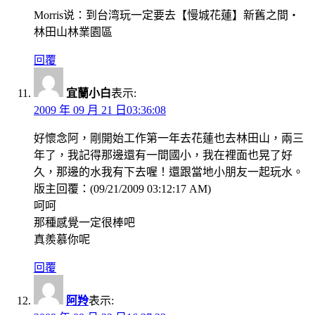
Morris说：到台湾玩一定要去【慢城花蓮】新舊之間‧
林田山林業園區
回覆
宜蘭小白
表示:
2009 年 09 月 21 日03:36:08
好懷念阿，剛開始工作第一年去花蓮也去林田山，兩三
年了，我記得那邊還有一間國小，我在裡面也晃了好
久，那邊的水我有下去喔！還跟當地小朋友一起玩水。
版主回覆：(09/21/2009 03:12:17 AM)
呵呵
那種感覺一定很棒吧
真羨慕你呢
回覆
阿羚
表示: