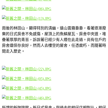
雨後的林田山，顯得特別的清幽，遠山雲霧裊裊，看著逐漸廢
棄的日式房舍不免感傷，屋頂上的魚鱗屋瓦、房舍中夾道，堆
疊著厚厚的青苔，訴說著已經少有人煙在此走過。尚有住戶的
房舍還保存良好，然而人去樓空的屋舍，任憑腐朽，而隨著時
間走入歷史。
所謂的新咖啡館、新日式房舍，與過去的柑仔店相對比，柑仔