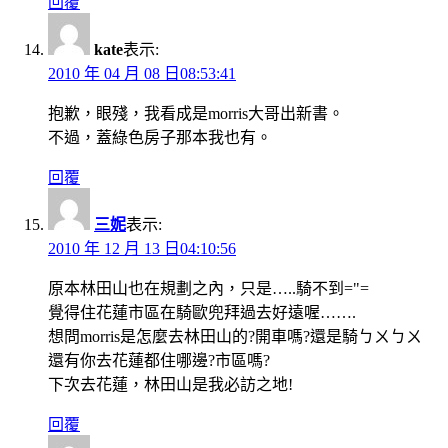
回覆
kate
表示:
2010 年 04 月 08 日08:53:41
抱歉，眼殘，我看成是morris大哥出新書。
不過，蓋綠色房子那本我也有。
回覆
三妮
表示:
2010 年 12 月 13 日04:10:56
原本林田山也在規劃之內，只是…..騎不到="=
覺得住花蓮市區在騎歐兜拜過去好遠喔…….
想問morris是怎麼去林田山的?開車嗎?還是騎ㄅㄨㄅㄨ
還有你去花蓮都住哪邊?市區嗎?
下次去花蓮，林田山是我必訪之地!
回覆