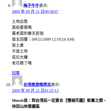
梅子牛牛
表示:
2009 年 09 月 21 日00:58:07
土地出售
莫伯要買嗎
蓋老莫的春天民宿
版主回覆：(09/21/2009 12:19:24 AM)
是土產
不是土地
這位大嬸
老花眼了嗎
回覆
台湾旅游推荐志
表示:
2009 年 09 月 21 日01:25:13
Morris说：到台湾玩一定要去【慢城花蓮】新舊之間‧
林田山林業園區