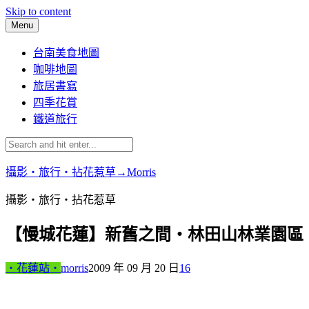
Skip to content
Menu
台南美食地圖
咖啡地圖
旅居書寫
四季花賞
鐵道旅行
攝影‧旅行‧拈花惹草→Morris
攝影‧旅行‧拈花惹草
【慢城花蓮】新舊之間‧林田山林業園區
‧花蓮站‧
morris
2009 年 09 月 20 日
16