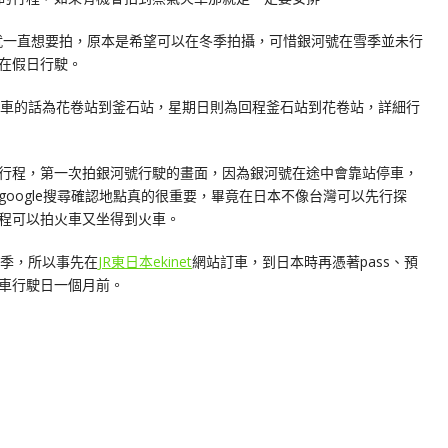
駛後就一直想要拍，原本是希望可以在冬季拍攝，可惜銀河號在雪季並未行
在假日行駛。
開車的話為花卷站到釜石站，星期日則為回程釜石站到花卷站，詳細行
行程，第一次拍銀河號行駛的畫面，因為銀河號在途中會靠站停車，
oogle搜尋確認地點真的很重要，畢竟在日本不像台灣可以先行探
程可以拍火車又坐得到火車。
楓季，所以事先在
JR東日本ekinet
網站訂車，到日本時再憑著pass、預
車行駛日一個月前。