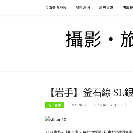
Skip
台南美食地圖
咖啡地圖
旅居書寫
四季
to
content
攝影‧旅
【岩手】釜石線 SL
MORRIS
2016 年 05 月 18 日
玩。岩手
到日本旅行拍火車，是每次旅行都會想安排進來