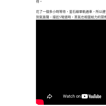
待。
花了一個多小時等待，釜石線單軌通車，所以連
到氣笛聲，接近S彎道時，蒸氣也相當給力的冒