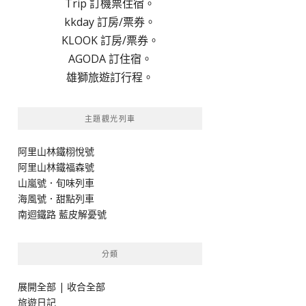
Trip 訂機票住宿。
kkday 訂房/票券。
KLOOK 訂房/票券。
AGODA 訂住宿。
雄獅旅遊訂行程。
主題觀光列車
阿里山林鐵栩悅號
阿里山林鐵福森號
山嵐號．旬味列車
海風號．甜點列車
南迴鐵路 藍皮解憂號
分類
展開全部
|
收合全部
旅遊日記