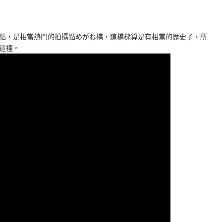
點，是相當熱門的拍攝點
めがね橋
，這橋樑算是有相當的歷史了，所
這裡。