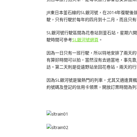
JR東日本釜石線的SL銀河號，在2014年復
駛，只有行駛於每年的四月到十二月，而且只有
SL銀河號行駛區間為花卷站到釜石站，星期六
駛時間可參考
SL銀河號網頁
。
因為一日只有一班行駛，所以特地安排了兩天的
有算好時間可以拍，當然沒有去過當地，事先靠g
訪。第二天則是從遠野站坐回花卷站，兩天的行
因為SL銀河號是蠻熱門的列車，尤其又適逢賞
約號碼及登記的信用卡領票，開放訂票時間為列