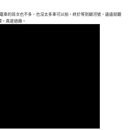
電車的班次也不多，也沒太多車可以拍，終於等到銀河號，遠遠就聽
煙，真是過癮。