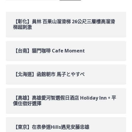
關
鍵
字:
【彰化】員林 百果山溜滑梯 26公尺三層樓高溜滑
梯超刺激
【台南】貓門咖啡 Cafe Moment
【北海道】函館朝市 馬子とやすべ
【高雄】高雄愛河智選假日酒店 Holiday Inn。平
價住宿好選擇
【東京】在表參道Hills遇見安藤忠雄