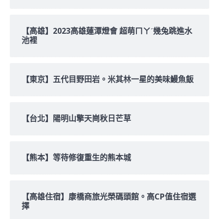
【高雄】2023高雄蓮潭燈會 超萌ㄇㄚˊ幾兔跳進水
池裡
【東京】五代目野田岩。米其林一星的美味鰻魚飯
【台北】陽明山擎天崗秋日芒草
【熊本】等待修復重生的熊本城
【高雄住宿】康橋商旅光榮碼頭館。高CP值住宿選
擇