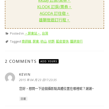
kkday 訂房/票券。
KLOOK 訂房/票券。
AGODA 訂住宿。
雄獅旅遊訂行程。
Posted in
‧屏東站‧
,
台灣
Tagged
南迴線
,
屏東
,
枋山
,
枋野
,
藍皮普快
,
鐵道旅行
2 COMMENTS
ADD YOURS
KEVIN
表
示:
2015 年 04 月 23 日17:23:35
您好，想問一下這個攝影點具體位置在哪裡呢？謝謝~
回覆