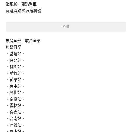
海風號．甜點列車
南迴鐵路 藍皮解憂號
分類
展開全部
|
收合全部
旅遊日記
‧基隆站‧
‧台北站‧
‧桃園站‧
‧新竹站‧
‧苗栗站‧
‧台中站‧
‧彰化站‧
‧南投站‧
‧雲林站‧
‧嘉義站‧
‧台南站‧
‧高雄站‧
‧屏東站‧