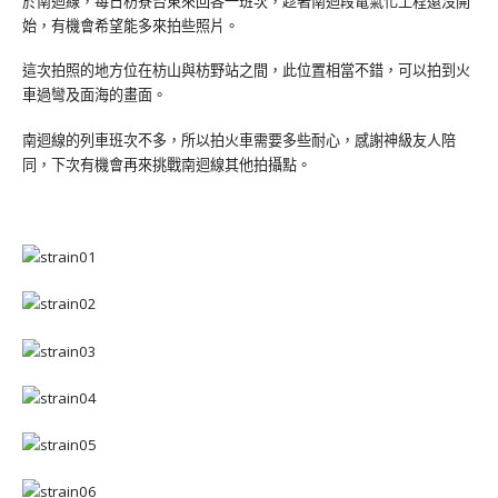
於南迴線，每日枋寮台東來回各一班次，趁著南迴段電氣化工程還沒開
始，有機會希望能多來拍些照片。
這次拍照的地方位在枋山與枋野站之間，此位置相當不錯，可以拍到火
車過彎及面海的畫面。
南迴線的列車班次不多，所以拍火車需要多些耐心，感謝神級友人陪
同，下次有機會再來挑戰南迴線其他拍攝點。