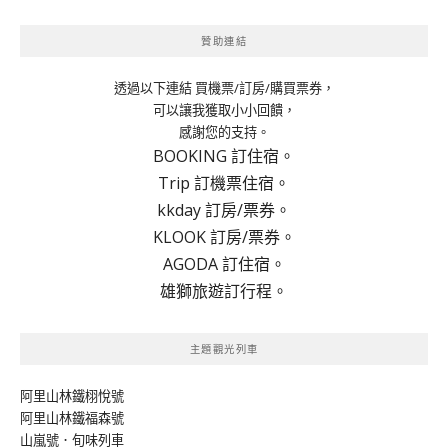
贊助連結
透過以下連結 買機票/訂房/購買票券，
可以讓我獲取小小回饋，
感謝您的支持。
BOOKING 訂住宿。
Trip 訂機票住宿。
kkday 訂房/票券。
KLOOK 訂房/票券。
AGODA 訂住宿。
雄獅旅遊訂行程。
主題觀光列車
阿里山林鐵栩悅號
阿里山林鐵福森號
山嵐號．旬味列車