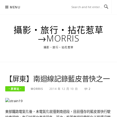
Skip
MENU
to
content
攝影‧旅行‧拈花惹草
→MORRIS
攝影‧旅行‧拈花惹草
【屏東】南迴線記錄藍皮普快之一
‧屏東站‧
MORRIS
2014 年 12 月 10 日
2
東部鐵路電氣化後，未電氣化就僅剩南迴段，目前僅存的藍皮普快行駛