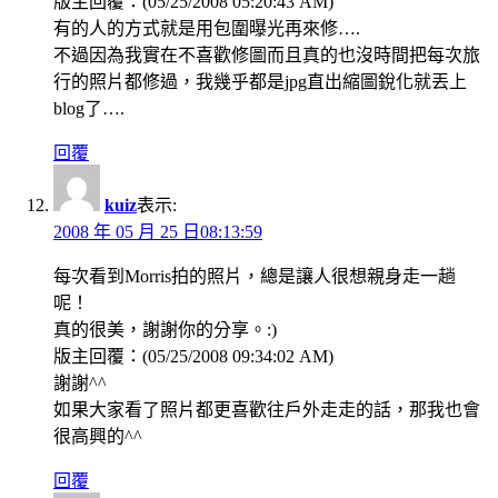
版主回覆：(05/25/2008 05:20:43 AM)
有的人的方式就是用包圍曝光再來修….
不過因為我實在不喜歡修圖而且真的也沒時間把每次旅
行的照片都修過，我幾乎都是jpg直出縮圖銳化就丟上
blog了….
回覆
kuiz
表示:
2008 年 05 月 25 日08:13:59
每次看到Morris拍的照片，總是讓人很想親身走一趟
呢！
真的很美，謝謝你的分享。:)
版主回覆：(05/25/2008 09:34:02 AM)
謝謝^^
如果大家看了照片都更喜歡往戶外走走的話，那我也會
很高興的^^
回覆