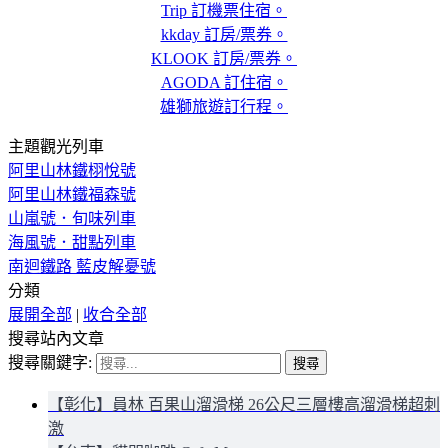
Trip 訂機票住宿。
kkday 訂房/票券。
KLOOK 訂房/票券。
AGODA 訂住宿。
雄獅旅遊訂行程。
主題觀光列車
阿里山林鐵栩悅號
阿里山林鐵福森號
山嵐號．旬味列車
海風號．甜點列車
南迴鐵路 藍皮解憂號
分類
展開全部
|
收合全部
搜尋站內文章
搜尋關鍵字:
【彰化】員林 百果山溜滑梯 26公尺三層樓高溜滑梯超刺
激