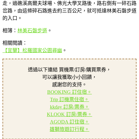
走，過礁溪高爾夫球場、佛光大學叉路後，路右側有一碎石路
岔路，由這條碎石路進去約三百公尺，就可抵達林美石磐步道
的入口。
相簿：
林美石磐步道
。
相關閱讀：
【宜蘭】松羅國家公園尋幽
。
透過以下連結 買機票/訂房/購買票券，
可以讓我獲取小小回饋，
感謝您的支持。
BOOKING 訂住宿。
Trip 訂機票住宿。
kkday 訂房/票券。
KLOOK 訂房/票券。
AGODA 訂住宿。
雄獅旅遊訂行程。