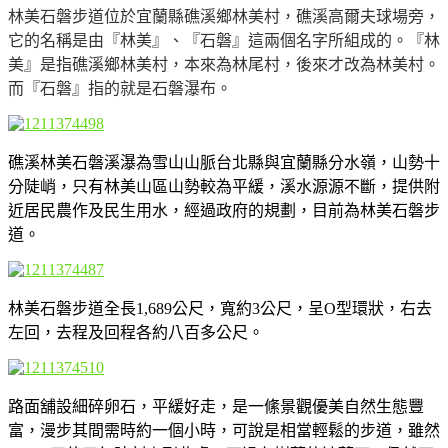
林美石磐步道位於宜蘭縣礁溪鄉林美村，礁溪高爾夫球場旁，
它的名稱是由『林美』、『石磐』這兩個名字所組成的。『林
美』是指礁溪鄉林美村，本來為林尾村，後來才改為林美村。
而『石磐』指的就是石磐瀑布。
礁溪林美石磐溪瀑為雪山山脈台北縣與宜蘭縣分水嶺，山勢十
分陡峭，只有林美山區山勢較為平緩，溪水源源不斷，提供附
近居民農作及民生用水，經過政府的規劃，目前為林美石磐步
道。
林美石磐步道全長1,689公尺，寬約3公尺，呈O型環狀，右去
左回，去程及回程各約八百多公尺。
路面舖設細碎卵石，平緩好走，是一絛景觀優美自然生態豐
富，漫步其間需時約一個小時，可說是相當輕鬆的步道，雖然