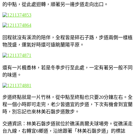
的中點，從此處迴轉，順著另一邊步道走向出口。
回程就沒有溪流的陪伴，全程皆是碎石子路，步道兩側一樣植
物茂盛，運氣好時還可遠眺蘭陽平原。
還有一片楓香林，若是冬季步行至此處，一定有著另一般不同
的味道。
步道終點就是一片竹林，從中點至終點也只要20分鐘左右。全
程一個小時即可走完，老少皆適宜的步道，下次有機會到宜蘭
時，別忘記也來林美石磐步道散步。
交通資訊：林美石磐步道就位於礁溪高爾夫球場旁。從礁溪走
台九線，右轉宜6鄉道，沿途跟著「林美石磐步道」的標誌