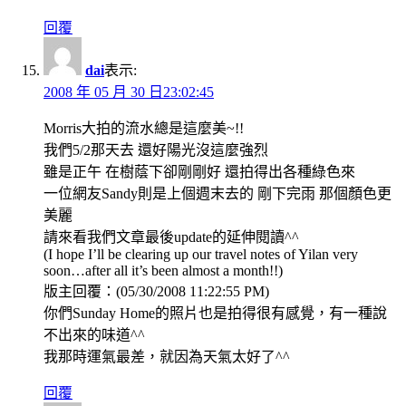
回覆
dai
表示:
2008 年 05 月 30 日23:02:45
Morris大拍的流水總是這麼美~!!
我們5/2那天去 還好陽光沒這麼強烈
雖是正午 在樹蔭下卻剛剛好 還拍得出各種綠色來
一位網友Sandy則是上個週末去的 剛下完雨 那個顏色更
美麗
請來看我們文章最後update的延伸閱讀^^
(I hope I’ll be clearing up our travel notes of Yilan very
soon…after all it’s been almost a month!!)
版主回覆：(05/30/2008 11:22:55 PM)
你們Sunday Home的照片也是拍得很有感覺，有一種說
不出來的味道^^
我那時運氣最差，就因為天氣太好了^^
回覆