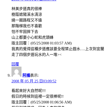
林美步道真的很棒
樹蔭遮陽溪水清涼
繞一圈路程又不遠
那階梯我也不喜歡
怕不牢固摔下去
山上都要小心蛇和虎頭蜂
版主回覆：(05/25/2008 01:03:57 AM)
我真的覺得這種步道應該要全程禁止戲水….上次到宜蘭
走了四個步道玩水的人一堆><
回覆
阿橘
表示:
2008 年 05 月 25 日03:09:52
看起來好大自然呢!!!
假日的時候到這裡一定很棒呢!!
版主回覆：(05/25/2008 01:06:56 AM)