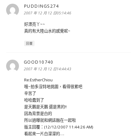
PUDDINGS274
表
示:
2007 年 12 月 12 日05:14:46
好漂亮丫~~
真的有大陸山水的感覺呢~
回覆
GOOD10740
表
示:
2007 年 12 月 12 日14:44:43
Re:EstherChiou
哦~拍多沒特地挑圖，看得很累吧
辛苦了
哈哈蠢到了
是天鵝是天鵝 還是黑的!!
因為背景是白的
所以過曝就和網誌融在一起啦
版主回覆：(12/12/2007 11:44:26 AM)
看起來一片白濛濛的….