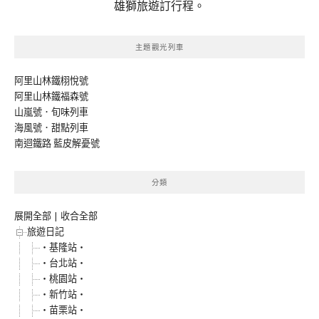
雄獅旅遊訂行程。
主題觀光列車
阿里山林鐵栩悅號
阿里山林鐵福森號
山嵐號．旬味列車
海風號．甜點列車
南迴鐵路 藍皮解憂號
分類
展開全部
|
收合全部
旅遊日記
‧基隆站‧
‧台北站‧
‧桃園站‧
‧新竹站‧
‧苗栗站‧