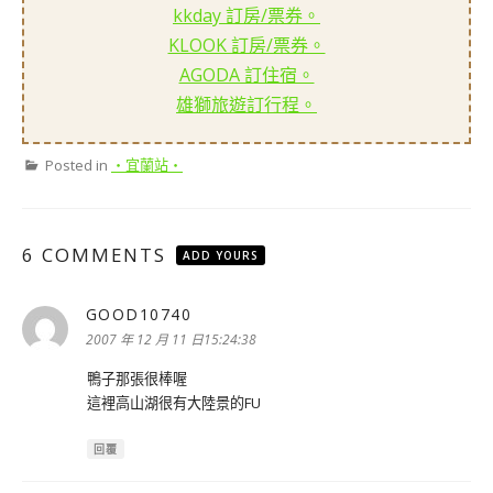
kkday 訂房/票券。
KLOOK 訂房/票券。
AGODA 訂住宿。
雄獅旅遊訂行程。
Posted in
‧宜蘭站‧
6 COMMENTS
ADD YOURS
GOOD10740
表
示:
2007 年 12 月 11 日15:24:38
鴨子那張很棒喔
這裡高山湖很有大陸景的FU
回覆