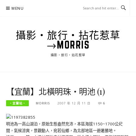
Skip
MENU
to
content
攝影‧旅行‧拈花惹草
→MORRIS
攝影‧旅行‧拈花惹草
【宜蘭】北橫明珠‧明池 (1)
‧宜蘭站‧
MORRIS
2007 年 12 月 11 日
6
明池為一高山湖泊，原始生態盎然充沛，本區海拔1150~1700公尺
間，氣候涼爽，景觀動人，宛若仙鄉，為北部地區一避暑勝地。