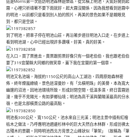
這是Morris第一次造訪明池森林遊樂區，從北橫上明池，天氣好開到起
霧，心裡只祈禱著不要下雨就好，起大霧沒關係，因為我想看到迷霧中
的明池，以前都只是看到別人拍的照片，再美的景色如果不是親眼見
到，都只是空談。
到了明池，把車子停在明池山莊，再沿著步道往明池入口走。在步道上
看到明池湖，心中已經出現許多讚嘆，好美，真的好美。
在入口，買了票進去，賣票跟剪票好像只有一個老伯伯，我也跟老伯伯
要了319宜蘭縣大同鄉的微笑章，蓋下我在宜蘭的第一個章。
明池又名池端，海拔約1150公尺的高山人工湖泊，四周原始森林密
佈，終年煙嵐繚繞，景色迷濛曼妙，有「北橫明珠」的美譽，本為寬大
幽邃的沼池，因地池環境所致，形成封閉空間，低溫多濕，終日雲霧迷
漫，幾乎不見陽光，有如夢鄉仙境；明池為高干溪與蘭陽溪最高的分水
嶺，也是北部橫貫公路的最高點。
明池長300公尺、寬150公尺，池水來自三光溪；明池主景中插有紅檜
枯木之做法，乃呼應明池週邊杉林中的巨大天然白木林群，形成彷彿太
古殘木的景觀。同時明池西北方背景之山峰狀似「筆架」（故稱為「筆