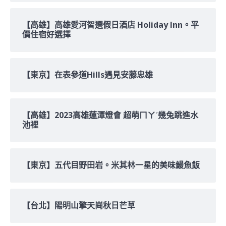
【高雄】高雄愛河智選假日酒店 Holiday Inn。平
價住宿好選擇
【東京】在表參道Hills遇見安藤忠雄
【高雄】2023高雄蓮潭燈會 超萌ㄇㄚˊ幾兔跳進水
池裡
【東京】五代目野田岩。米其林一星的美味鰻魚飯
【台北】陽明山擎天崗秋日芒草