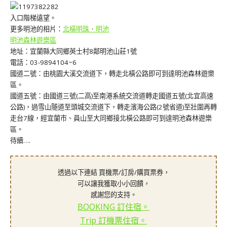
入口階梯遠望。
更多明池的相片：
北橫明珠‧明池
明池森林遊樂區
地址：宜蘭縣大同鄉英士村8鄰明池山莊1號
電話：03-9894104~6
國道二號：由桃園大溪交流道下，轉走北橫公路即可到達明池森林遊樂
區。
國道五號：由國道三號(二高)至南港系統交流道轉走國道五號(北宜高速
公路)，過雪山隧道至頭城交流道下，轉走濱海公路(2號省道)至壯圍再轉
走台7線，經宜蘭市、員山至大同鄉接北橫公路即可到達明池森林遊樂
區。
待續….
透過以下連結 買機票/訂房/購買票券，
可以讓我獲取小小回饋，
感謝您的支持。
BOOKING 訂住宿。
Trip 訂機票住宿。