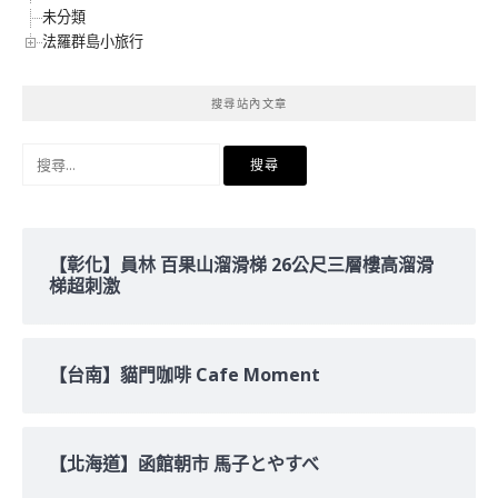
未分類
法羅群島小旅行
搜尋站內文章
搜
尋
關
鍵
字:
【彰化】員林 百果山溜滑梯 26公尺三層樓高溜滑
梯超刺激
【台南】貓門咖啡 Cafe Moment
【北海道】函館朝市 馬子とやすべ