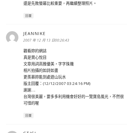
還是先敗螢幕比較重要，再繼續整理照片。
回覆
JEANNIKE
表
示:
2007 年 12 月 13 日00:26:43
觀看妳的網誌
真是賞心悅目
文章用詞高雅優美，字字珠璣
相片拍攝的如詩如畫
更羨慕妳能到處遊山玩水
版主回覆：(12/12/2007 03:24:16 PM)
謝謝….
台灣很美麗，要多多利用機會好好的一覽寶島風光，不然很
可惜的喔
回覆