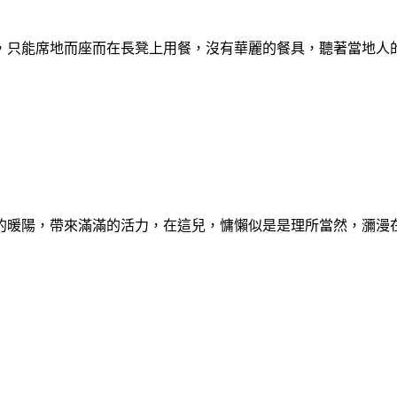
，只能席地而座而在長凳上用餐，沒有華麗的餐具，聽著當地人的
的暖陽，帶來滿滿的活力，在這兒，慵懶似是是理所當然，瀰漫