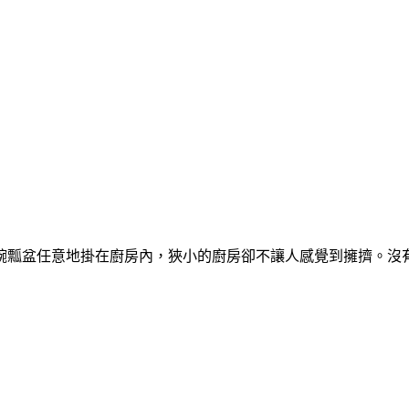
碗瓢盆任意地掛在廚房內，狹小的廚房卻不讓人感覺到擁擠。沒