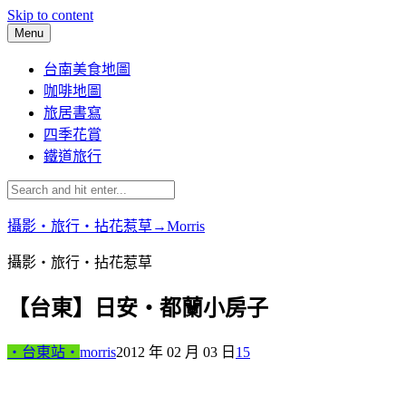
Skip to content
Menu
台南美食地圖
咖啡地圖
旅居書寫
四季花賞
鐵道旅行
攝影‧旅行‧拈花惹草→Morris
攝影‧旅行‧拈花惹草
【台東】日安‧都蘭小房子
‧台東站‧
morris
2012 年 02 月 03 日
15