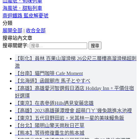
山嵐號．旬味列車
海風號．甜點列車
南迴鐵路 藍皮解憂號
分類
展開全部
|
收合全部
搜尋站內文章
搜尋關鍵字:
【彰化】員林 百果山溜滑梯 26公尺三層樓高溜滑梯超刺
激
【台南】貓門咖啡 Cafe Moment
【北海道】函館朝市 馬子とやすべ
【高雄】高雄愛河智選假日酒店 Holiday Inn。平價住宿
好選擇
【東京】在表參道Hills遇見安藤忠雄
【高雄】2023高雄蓮潭燈會 超萌ㄇㄚˊ幾兔跳進水池裡
【東京】五代目野田岩。米其林一星的美味鰻魚飯
【台北】陽明山擎天崗秋日芒草
【熊本】等待修復重生的熊本城