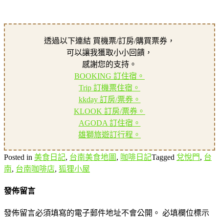
透過以下連結 買機票/訂房/購買票券，
可以讓我獲取小小回饋，
感謝您的支持。
BOOKING 訂住宿。
Trip 訂機票住宿。
kkday 訂房/票券。
KLOOK 訂房/票券。
AGODA 訂住宿。
雄獅旅遊訂行程。
Posted in
美食日記
,
台南美食地圖
,
咖啡日記
Tagged
兌悅門
,
台
南
,
台南咖啡店
,
狐狸小屋
發佈留言
發佈留言必須填寫的電子郵件地址不會公開。
必填欄位標示