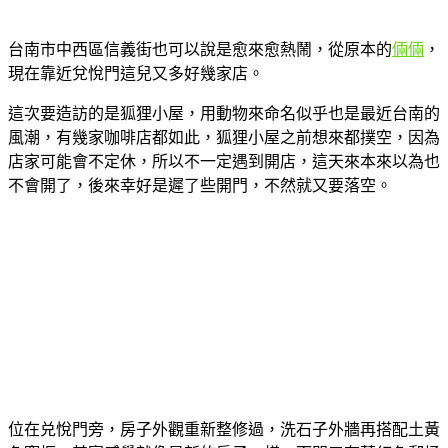
台南市中西區信義街也可以說是愈來愈熱鬧，從原本的
倆倆
，
現在靠近兌悅門這兒又多好幾家店。
這次要造訪的是狐狸小屋，用動物來命名似乎也是最近台南的
風潮，有幾家咖啡店都如此，狐狸小屋之前想來都撲空，因為
店家可能會不定休，所以不一定遇到開店，這天來本來以為也
不會開了，後來幸好是遲了些開門，不然就又要落空。
位在兑悅門旁，房子外觀重新整修過，洗石子外牆再搭配土黃