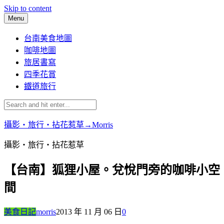
Skip to content
Menu
台南美食地圖
咖啡地圖
旅居書寫
四季花賞
鐵道旅行
攝影‧旅行‧拈花惹草→Morris
攝影‧旅行‧拈花惹草
【台南】狐狸小屋。兌悅門旁的咖啡小空
間
美食日記
morris
2013 年 11 月 06 日
0