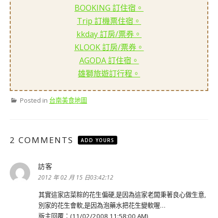
BOOKING 訂住宿。
Trip 訂機票住宿。
kkday 訂房/票券。
KLOOK 訂房/票券。
AGODA 訂住宿。
雄獅旅遊訂行程。
Posted in
台南美食地圖
2 COMMENTS
ADD YOURS
訪客
表
示:
2012 年 02 月 15 日03:42:12
其實這家店菜粽的花生偏硬,是因為這家老闆秉著良心做生意,
別家的花生會軟,是因為泡藥水把花生變軟喔…
版主回覆：(11/02/2008 11:58:00 AM)