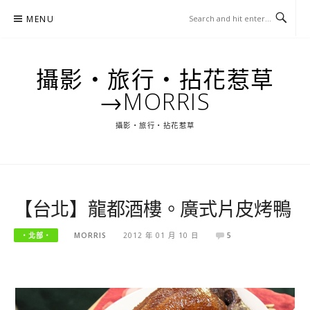
Skip
MENU
to
content
攝影‧旅行‧拈花惹草
→MORRIS
攝影‧旅行‧拈花惹草
【台北】龍都酒樓。廣式片皮烤鴨
‧北部‧
MORRIS
2012 年 01 月 10 日
5