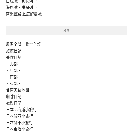
山嵐號．旬味列車
海風號．甜點列車
南迴鐵路 藍皮解憂號
分類
展開全部
|
收合全部
旅遊日記
美食日記
‧北部‧
‧中部‧
‧南部‧
‧東部‧
台南美食地圖
咖啡日記
攝影日記
日本北海道小旅行
日本關西小旅行
日本關東小旅行
日本東海小旅行