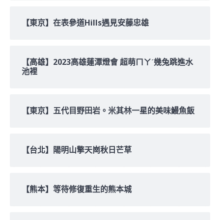
【東京】在表參道Hills遇見安藤忠雄
【高雄】2023高雄蓮潭燈會 超萌ㄇㄚˊ幾兔跳進水
池裡
【東京】五代目野田岩。米其林一星的美味鰻魚飯
【台北】陽明山擎天崗秋日芒草
【熊本】等待修復重生的熊本城