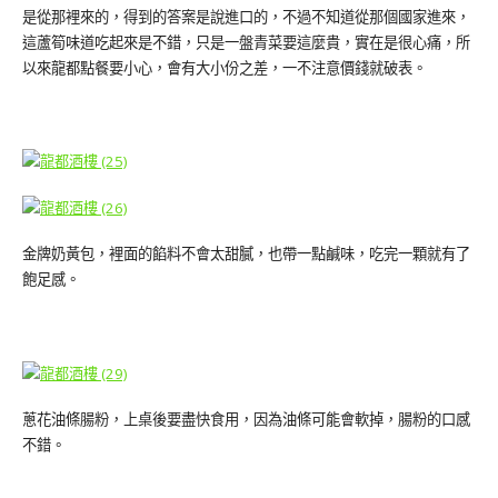
是從那裡來的，得到的答案是說進口的，不過不知道從那個國家進來，
這蘆筍味道吃起來是不錯，只是一盤青菜要這麼貴，實在是很心痛，所
以來龍都點餐要小心，會有大小份之差，一不注意價錢就破表。
金牌奶黃包，裡面的餡料不會太甜膩，也帶一點鹹味，吃完一顆就有了
飽足感。
蔥花油條腸粉，上桌後要盡快食用，因為油條可能會軟掉，腸粉的口感
不錯。