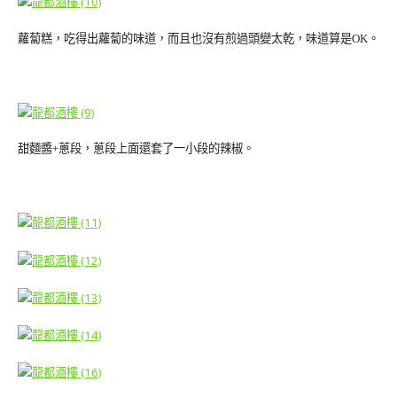
蘿蔔糕，吃得出蘿蔔的味道，而且也沒有煎過頭變太乾，味道算是OK。
甜麵醬+蔥段，蔥段上面還套了一小段的辣椒。