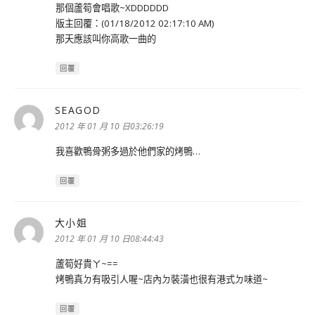
那個蘆筍會唱歌~XDDDDDD
版主回覆：(01/18/2012 02:17:10 AM)
那天應該叫你高歌一曲的
回覆
SEAGOD
表
示:
2012 年 01 月 10 日03:26:19
我喜歡鴨骨粥多過於他們家的烤鴨…
回覆
大小姐
表
示:
2012 年 01 月 10 日08:44:43
蘆筍好貴ㄚ~==
烤鴨真ㄉ有吸引人喔~店內ㄉ裝潢也很有港式ㄉ味道~
回覆