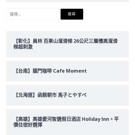
搜
尋
關
鍵
字:
【彰化】員林 百果山溜滑梯 26公尺三層樓高溜滑
梯超刺激
【台南】貓門咖啡 Cafe Moment
【北海道】函館朝市 馬子とやすべ
【高雄】高雄愛河智選假日酒店 Holiday Inn。平
價住宿好選擇