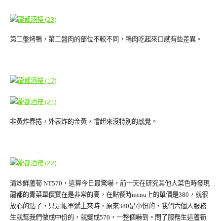
第二盤烤鴨，第二盤肉的部位不較不同，鴨肉吃起來口感有些差異。
韭黃炸春捲，外表炸的金黃，嚐起來沒特別的感覺。
清炒鮮蘆筍 NT570，這算今日最驚嚇，前一天在研究其他人菜色時發現
龍都的青菜單價實在是非常的高，在點餐時menu上的單價是380，就很
放心的點了，只是帳單遞上來時，原來380是小份的，我們六個人服務
生就幫我們做成中份的，就變成570，一整個嚇到。問了服務生這蘆筍