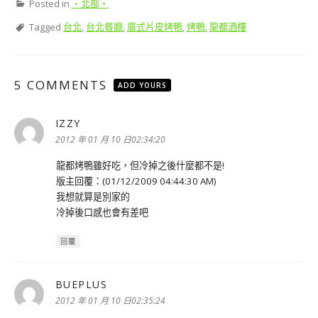
Posted in
‧北部‧
Tagged
台北
,
台北餐廳
,
廣式片皮烤鴨
,
烤鴨
,
龍都酒樓
5 COMMENTS
ADD YOURS
IZZY
表
示:
2012 年 01 月 10 日02:34:20
龍都烤鴨雖好吃，但冷掉之後什麼都不是!
版主回覆：(01/12/2009 04:44:30 AM)
我想就算是別家的
冷掉後口感也會有差吧
回覆
BUEPLUS
表
示:
2012 年 01 月 10 日02:35:24