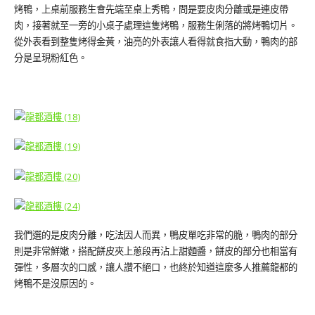
烤鴨，上桌前服務生會先端至桌上秀鴨，問是要皮肉分離或是連皮帶
肉，接著就至一旁的小桌子處理這隻烤鴨，服務生俐落的將烤鴨切片。
從外表看到整隻烤得金黃，油亮的外表讓人看得就食指大動，鴨肉的部
分是呈現粉紅色。
我們選的是皮肉分離，吃法因人而異，鴨皮單吃非常的脆，鴨肉的部分
則是非常鮮嫩，搭配餅皮夾上蔥段再沾上甜麵醬，餅皮的部分也相當有
彈性，多層次的口感，讓人讚不絕口，也終於知道這麼多人推薦龍都的
烤鴨不是沒原因的。