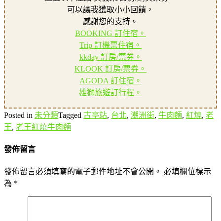
可以讓我獲取小小回饋，
感謝您的支持。
BOOKING 訂住宿。
Trip 訂機票住宿。
kkday 訂房/票券。
KLOOK 訂房/票券。
AGODA 訂住宿。
雄獅旅遊訂行程。
Posted in
未分類
Tagged
古亭站
,
台北
,
潮洲街
,
牛肉麵
,
紅燒
,
老
王
,
老王紅燒牛肉麵
發佈留言
發佈留言必須填寫的電子郵件地址不會公開。
必填欄位標示
為
*