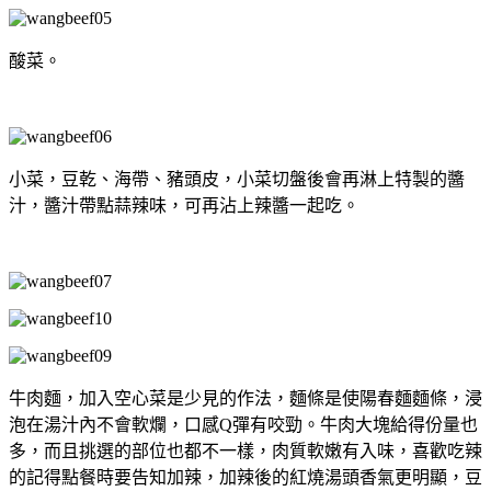
酸菜。
小菜，豆乾、海帶、豬頭皮，小菜切盤後會再淋上特製的醬
汁，醬汁帶點蒜辣味，可再沾上辣醬一起吃。
牛肉麵，加入空心菜是少見的作法，麵條是使陽春麵麵條，浸
泡在湯汁內不會軟爛，口感Q彈有咬勁。牛肉大塊給得份量也
多，而且挑選的部位也都不一樣，肉質軟嫩有入味，喜歡吃辣
的記得點餐時要告知加辣，加辣後的紅燒湯頭香氣更明顯，豆