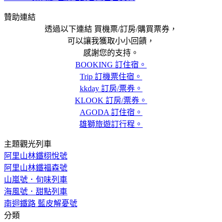
贊助連結
透過以下連結 買機票/訂房/購買票券，
可以讓我獲取小小回饋，
感謝您的支持。
BOOKING 訂住宿。
Trip 訂機票住宿。
kkday 訂房/票券。
KLOOK 訂房/票券。
AGODA 訂住宿。
雄獅旅遊訂行程。
主題觀光列車
阿里山林鐵栩悅號
阿里山林鐵福森號
山嵐號．旬味列車
海風號．甜點列車
南迴鐵路 藍皮解憂號
分類