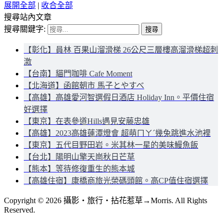
展開全部
|
收合全部
搜尋站內文章
搜尋關鍵字:
【彰化】員林 百果山溜滑梯 26公尺三層樓高溜滑梯超刺
激
【台南】貓門咖啡 Cafe Moment
【北海道】函館朝市 馬子とやすべ
【高雄】高雄愛河智選假日酒店 Holiday Inn。平價住宿
好選擇
【東京】在表參道Hills遇見安藤忠雄
【高雄】2023高雄蓮潭燈會 超萌ㄇㄚˊ幾兔跳進水池裡
【東京】五代目野田岩。米其林一星的美味鰻魚飯
【台北】陽明山擎天崗秋日芒草
【熊本】等待修復重生的熊本城
【高雄住宿】康橋商旅光榮碼頭館。高CP值住宿選擇
Copyright © 2026 攝影‧旅行‧拈花惹草→Morris. All Rights
Reserved.