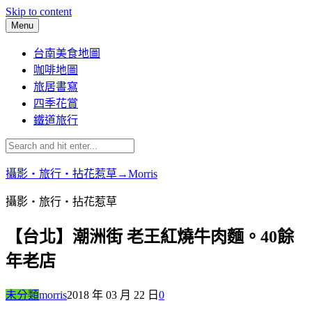
Skip to content
Menu
台南美食地圖
咖啡地圖
旅居書寫
四季花賞
鐵道旅行
攝影‧旅行‧拈花惹草→Morris
攝影‧旅行‧拈花惹草
【台北】潮洲街 老王紅燒牛肉麵。40餘
年老店
未分類
morris
2018 年 03 月 22 日
0