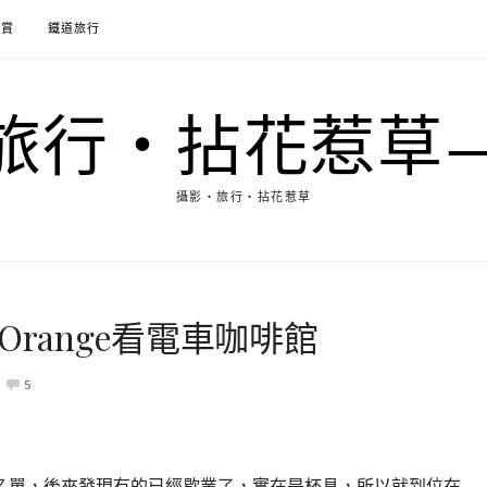
花賞
鐵道旅行
行‧拈花惹草→M
攝影‧旅行‧拈花惹草
range看電車咖啡館
5
名單，後來發現有的已經歇業了，實在是杯具，所以就到位在