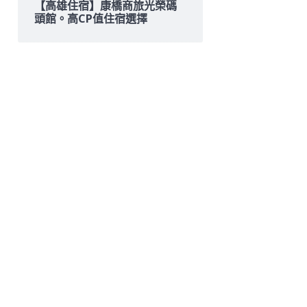
【高雄住宿】康橋商旅光榮碼
頭館。高CP值住宿選擇