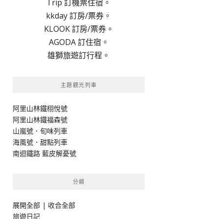
Trip 訂機票住宿。
kkday 訂房/票券。
KLOOK 訂房/票券。
AGODA 訂住宿。
雄獅旅遊訂行程。
主題觀光列車
阿里山林鐵栩悅號
阿里山林鐵福森號
山嵐號．旬味列車
海風號．甜點列車
南迴鐵路 藍皮解憂號
分類
展開全部
|
收合全部
旅遊日記