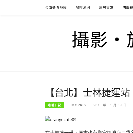
Skip
台南美食地圖
咖啡地圖
旅居書寫
四季
to
content
攝影‧旅
【台北】士林捷運站 O
MORRIS
2013 年 01 月 09 日
咖啡日記
在士林這一帶，原本也有幾家咖啡店口袋