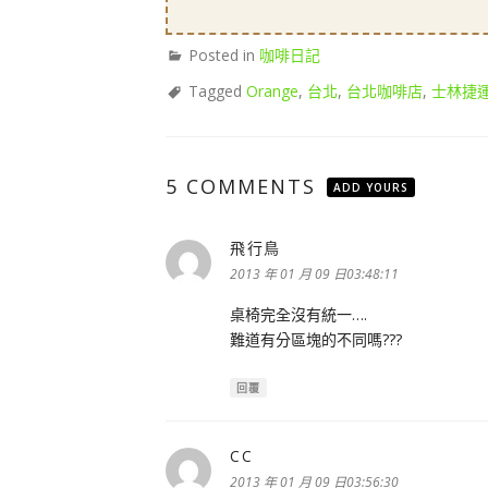
Posted in
咖啡日記
Tagged
Orange
,
台北
,
台北咖啡店
,
士林捷
5 COMMENTS
ADD YOURS
飛行鳥
表
示:
2013 年 01 月 09 日03:48:11
桌椅完全沒有統一….
難道有分區塊的不同嗎???
回覆
CC
表
示:
2013 年 01 月 09 日03:56:30