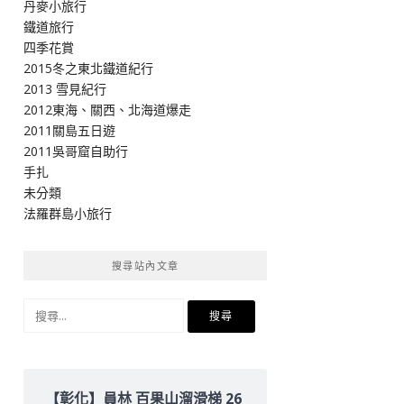
丹麥小旅行
鐵道旅行
四季花賞
2015冬之東北鐵道紀行
2013 雪見紀行
2012東海、關西、北海道爆走
2011關島五日遊
2011吳哥窟自助行
手扎
未分類
法羅群島小旅行
搜尋站內文章
搜
尋
關
鍵
字:
【彰化】員林 百果山溜滑梯 26