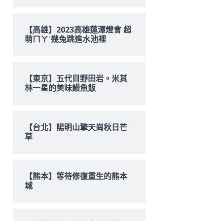
【高雄】2023高雄蓮潭燈會 超
萌ㄇㄚˊ幾兔跳進水池裡
【東京】五代目野田岩。米其
林一星的美味鰻魚飯
【台北】陽明山擎天崗秋日芒
草
【熊本】等待修復重生的熊本
城