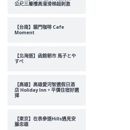
公尺三層樓高溜滑梯超刺激
【台南】貓門咖啡 Cafe
Moment
【北海道】函館朝市 馬子とや
すべ
【高雄】高雄愛河智選假日酒
店 Holiday Inn。平價住宿好選
擇
【東京】在表參道Hills遇見安
藤忠雄