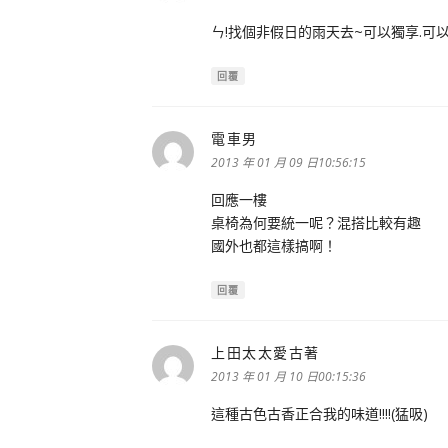
ㄣ!找個非假日的雨天去~可以獨享.可以寫
回覆
電車男
表
示:
2013 年 01 月 09 日10:56:15
回應一樓
桌椅為何要統一呢？混搭比較有趣
國外也都這樣搞啊！
回覆
上田太太愛古著
表
示:
2013 年 01 月 10 日00:15:36
這種古色古香正合我的味道!!!!(猛吸)