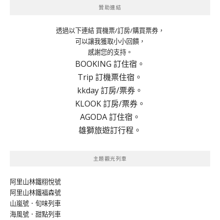
贊助連結
透過以下連結 買機票/訂房/購買票券，
可以讓我獲取小小回饋，
感謝您的支持。
BOOKING 訂住宿。
Trip 訂機票住宿。
kkday 訂房/票券。
KLOOK 訂房/票券。
AGODA 訂住宿。
雄獅旅遊訂行程。
主題觀光列車
阿里山林鐵栩悅號
阿里山林鐵福森號
山嵐號．旬味列車
海風號．甜點列車