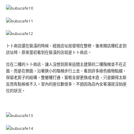
卜卜商店還在裝潢的時候，經過店址就發現在整修，後來開店爆紅走到
店址時，原來當初看到在裝潢的店就是卜卜商店。
位在二樓的卜卜商店，讓人沒想到原來這間主建築的二樓階梯並不在正
面，而是在側面，沿著狹小的階梯步行上去，看到許多綠色植物點綴，
保留老房子的結構，整層樓打通，窗框全部更換成木造，只是顯得太新
反而有點格格不入。室內的座位數很多，不過因為店內全客滿就沒拍座
位的狀況。