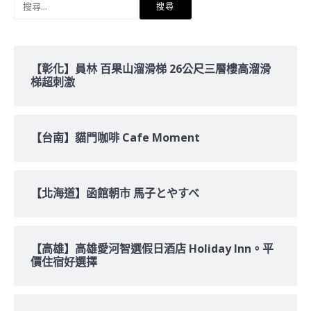
尋
關
鍵
字:
【彰化】員林 百果山溜滑梯 26公尺三層樓高溜滑
梯超刺激
【台南】貓門咖啡 Cafe Moment
【北海道】函館朝市 馬子とやすべ
【高雄】高雄愛河智選假日酒店 Holiday Inn。平
價住宿好選擇