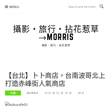
Skip
MENU
to
content
攝影‧旅行‧拈花惹草
→MORRIS
攝影‧旅行‧拈花惹草
【台北】卜卜商店。台南波哥北上
打造赤峰街人氣商店
‧北部‧
MORRIS
2020 年 02 月 18 日
0