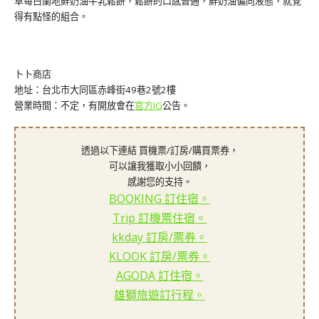
草莓白蘭地鮮奶油牛乳鬆餅，鬆餅的口感普通，鮮奶油偏向液態，就覺
得有點怪的組合。
卜卜商店
地址：台北市大同區赤峰街49巷2號2樓
營業時間：不定，有開放會在
官方IG
公告。
透過以下連結 買機票/訂房/購買票券，
可以讓我獲取小小回饋，
感謝您的支持。
BOOKING 訂住宿。
Trip 訂機票住宿。
kkday 訂房/票券。
KLOOK 訂房/票券。
AGODA 訂住宿。
雄獅旅遊訂行程。