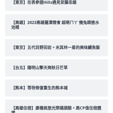
【東京】在表參道Hills遇見安藤忠雄
【高雄】2023高雄蓮潭燈會 超萌ㄇㄚˊ幾兔跳進水
池裡
【東京】五代目野田岩。米其林一星的美味鰻魚飯
【台北】陽明山擎天崗秋日芒草
【熊本】等待修復重生的熊本城
【高雄住宿】康橋商旅光榮碼頭館。高CP值住宿選
擇