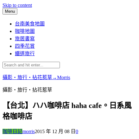
Skip to content
Menu
台南美食地圖
咖啡地圖
旅居書寫
四季花賞
鐵道旅行
攝影‧旅行‧拈花惹草→Morris
攝影‧旅行‧拈花惹草
【台北】ハハ咖啡店 haha cafe。日系風
格咖啡店
咖啡日記
morris
2015 年 12 月 08 日
0