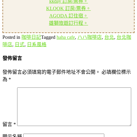
kkday 訂房/票券。
KLOOK 訂房/票券。
AGODA 訂住宿。
雄獅旅遊訂行程。
Posted in
咖啡日記
Tagged
haha cafe
,
ハハ咖啡店
,
台北
,
台北咖
啡店
,
日式
,
日系風格
發佈留言
發佈留言必須填寫的電子郵件地址不會公開。
必填欄位標示
為
*
留言
*
顯示名稱