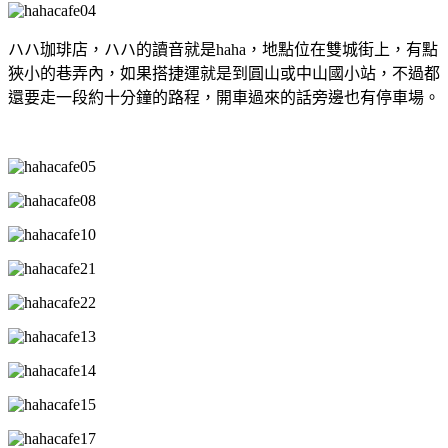
ハハ珈琲店，ハハ的讀音就是haha，地點位在雙城街上，有點
狹小的巷弄內，如果搭捷運就是到圓山或中山國小站，不過都
還要走一段約十分鐘的路程，開車過來的話旁邊也有停車場。