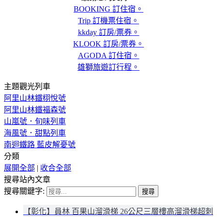
BOOKING 訂住宿。
Trip 訂機票住宿。
kkday 訂房/票券。
KLOOK 訂房/票券。
AGODA 訂住宿。
雄獅旅遊訂行程。
主題觀光列車
阿里山林鐵栩悅號
阿里山林鐵福森號
山嵐號．旬味列車
海風號．甜點列車
南迴鐵路 藍皮解憂號
分類
展開全部
|
收合全部
搜尋站內文章
搜尋關鍵字:
【彰化】員林 百果山溜滑梯 26公尺三層樓高溜滑梯超刺