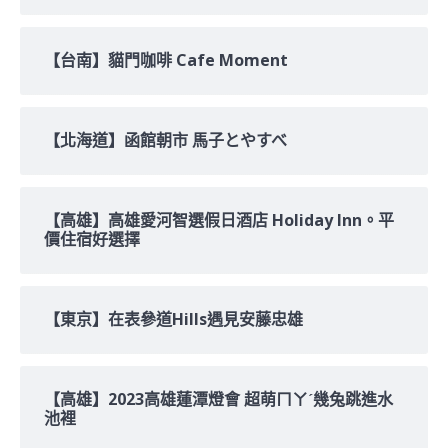
【台南】貓門咖啡 Cafe Moment
【北海道】函館朝市 馬子とやすべ
【高雄】高雄愛河智選假日酒店 Holiday Inn。平
價住宿好選擇
【東京】在表參道Hills遇見安藤忠雄
【高雄】2023高雄蓮潭燈會 超萌ㄇㄚˊ幾兔跳進水
池裡