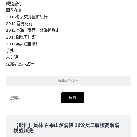
鐵道旅行
四季花賞
2015冬之東北鐵道紀行
2013 雪見紀行
2012東海、關西、北海道爆走
2011關島五日遊
2011吳哥窟自助行
手扎
未分類
法羅群島小旅行
搜尋站內文章
搜
尋
關
鍵
字:
【彰化】員林 百果山溜滑梯 26公尺三層樓高溜滑
梯超刺激