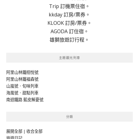
Trip 訂機票住宿。
kkday 訂房/票券。
KLOOK 訂房/票券。
AGODA 訂住宿。
雄獅旅遊訂行程。
主題觀光列車
阿里山林鐵栩悅號
阿里山林鐵福森號
山嵐號．旬味列車
海風號．甜點列車
南迴鐵路 藍皮解憂號
分類
展開全部
|
收合全部
旅遊日記