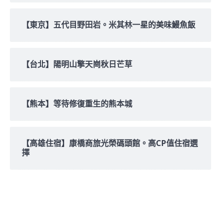
【東京】五代目野田岩。米其林一星的美味鰻魚飯
【台北】陽明山擎天崗秋日芒草
【熊本】等待修復重生的熊本城
【高雄住宿】康橋商旅光榮碼頭館。高CP值住宿選
擇