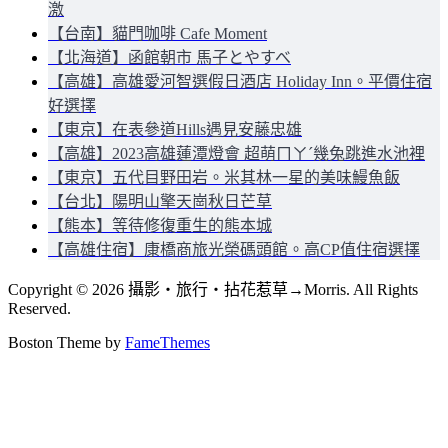
激
【台南】貓門咖啡 Cafe Moment
【北海道】函館朝市 馬子とやすべ
【高雄】高雄愛河智選假日酒店 Holiday Inn。平價住宿
好選擇
【東京】在表參道Hills遇見安藤忠雄
【高雄】2023高雄蓮潭燈會 超萌ㄇㄚˊ幾兔跳進水池裡
【東京】五代目野田岩。米其林一星的美味鰻魚飯
【台北】陽明山擎天崗秋日芒草
【熊本】等待修復重生的熊本城
【高雄住宿】康橋商旅光榮碼頭館。高CP值住宿選擇
Copyright © 2026 攝影‧旅行‧拈花惹草→Morris. All Rights
Reserved.
Boston Theme by
FameThemes