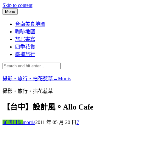
Skip to content
Menu
台南美食地圖
咖啡地圖
旅居書寫
四季花賞
鐵道旅行
攝影‧旅行‧拈花惹草→Morris
攝影‧旅行‧拈花惹草
【台中】設計風。Allo Cafe
咖啡日記
morris
2011 年 05 月 20 日
7