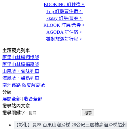
BOOKING 訂住宿。
Trip 訂機票住宿。
kkday 訂房/票券。
KLOOK 訂房/票券。
AGODA 訂住宿。
雄獅旅遊訂行程。
主題觀光列車
阿里山林鐵栩悅號
阿里山林鐵福森號
山嵐號．旬味列車
海風號．甜點列車
南迴鐵路 藍皮解憂號
分類
展開全部
|
收合全部
搜尋站內文章
搜尋關鍵字:
【彰化】員林 百果山溜滑梯 26公尺三層樓高溜滑梯超刺