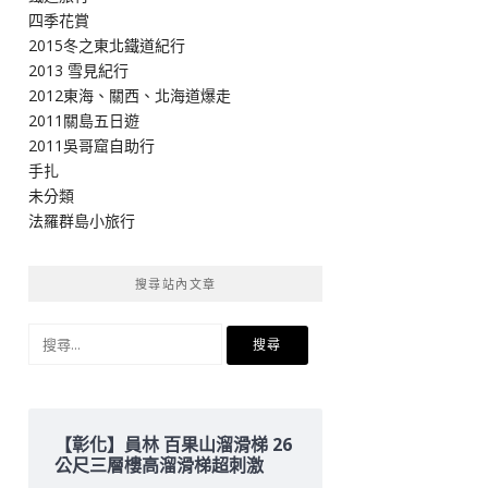
四季花賞
2015冬之東北鐵道紀行
2013 雪見紀行
2012東海、關西、北海道爆走
2011關島五日遊
2011吳哥窟自助行
手扎
未分類
法羅群島小旅行
搜尋站內文章
搜
尋
關
鍵
字:
【彰化】員林 百果山溜滑梯 26
公尺三層樓高溜滑梯超刺激