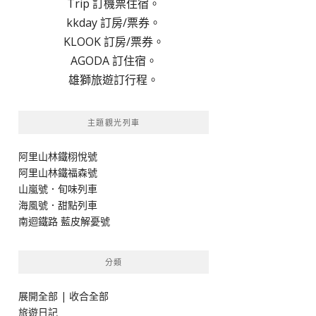
Trip 訂機票住宿。
kkday 訂房/票券。
KLOOK 訂房/票券。
AGODA 訂住宿。
雄獅旅遊訂行程。
主題觀光列車
阿里山林鐵栩悅號
阿里山林鐵福森號
山嵐號．旬味列車
海風號．甜點列車
南迴鐵路 藍皮解憂號
分類
展開全部
|
收合全部
旅遊日記