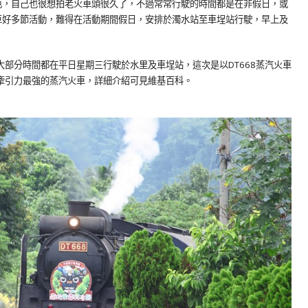
色，自己也很想拍老火車頭很久了，不過常常行駛的時間都是在非假日，或
車好多節活動，難得在活動期間假日，安排於濁水站至車埕站行駛，早上及
4大部分時間都在平日星期三行駛於水里及車埕站，這次是以DT668蒸汽火車
，牽引力最強的蒸汽火車，詳細介紹可見維基百科。