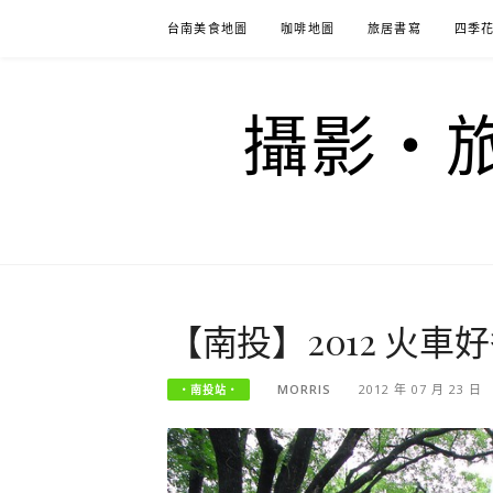
Skip
台南美食地圖
咖啡地圖
旅居書寫
四季
to
content
攝影‧旅
【南投】2012 火車
MORRIS
2012 年 07 月 23 日
‧南投站‧