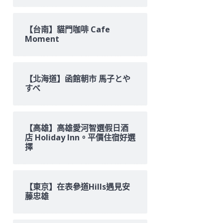
【台南】貓門咖啡 Cafe
Moment
【北海道】函館朝市 馬子とや
すべ
【高雄】高雄愛河智選假日酒
店 Holiday Inn。平價住宿好選
擇
【東京】在表參道Hills遇見安
藤忠雄