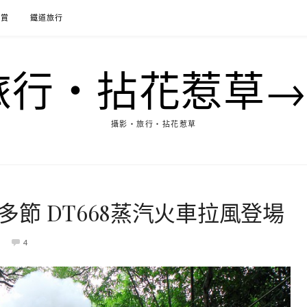
花賞
鐵道旅行
行‧拈花惹草→M
攝影‧旅行‧拈花惹草
好多節 DT668蒸汽火車拉風登場
4