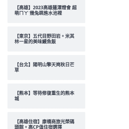
【高雄】2023高雄蓮潭燈會 超
萌ㄇㄚˊ幾兔跳進水池裡
【東京】五代目野田岩。米其
林一星的美味鰻魚飯
【台北】陽明山擎天崗秋日芒
草
【熊本】等待修復重生的熊本
城
【高雄住宿】康橋商旅光榮碼
頭館。高CP值住宿選擇