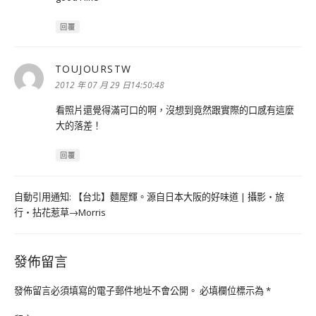
回覆
TOUJOURSTW
表
示:
2012 年 07 月 29 日14:50:48
看照片還覺得滿可口的啊，沒想到竟然跟實際的口感有這麼
大的落差！
回覆
自動引用通知:
【台北】麵屋輝。源自日本大阪的好味道 | 攝影‧旅
行‧拈花惹草→Morris
發佈留言
發佈留言必須填寫的電子郵件地址不會公開。
必填欄位標示為
*