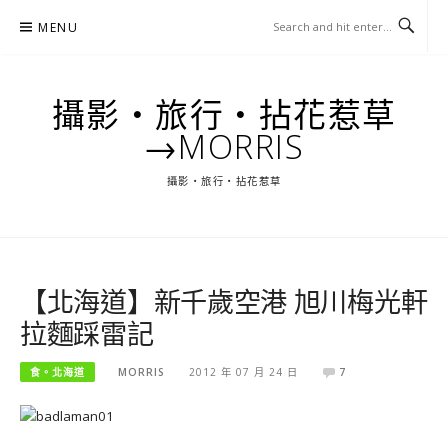
Skip
MENU
to
content
攝影‧旅行‧拈花惹草
→MORRIS
攝影‧旅行‧拈花惹草
【北海道】新千歲空港 旭川梅光軒
拉麵踩雷記
食。北海道
MORRIS
2012 年 07 月 24 日
7