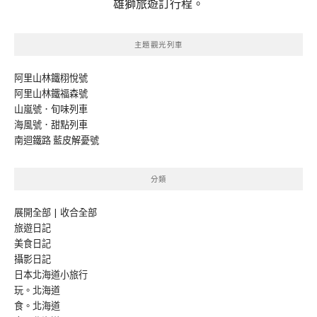
雄獅旅遊訂行程。
主題觀光列車
阿里山林鐵栩悅號
阿里山林鐵福森號
山嵐號．旬味列車
海風號．甜點列車
南迴鐵路 藍皮解憂號
分類
展開全部
|
收合全部
旅遊日記
美食日記
攝影日記
日本北海道小旅行
玩。北海道
食。北海道