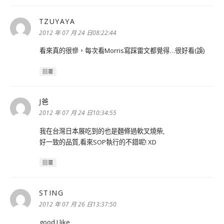
TZUYAYA
表
示:
2012 年 07 月 24 日08:22:44
看來真的很慘，每次看Morris寫踩雷文都覺得…很好看(誤)
回覆
J爸
表
示:
2012 年 07 月 24 日10:34:55
我在台灣日本展吃到的也是麵條過軟叉燒柴,
好一致的品質,看來SOP執行的不錯呢! XD
回覆
STING
表
示:
2012 年 07 月 26 日13:37:50
good I like