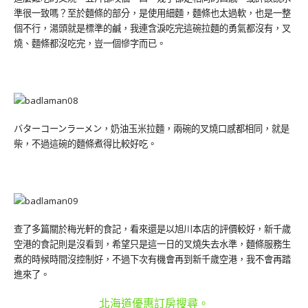
準很一致嗎？至於麵條的部分，是使用細麵，麵條也太過軟，也是一整
個不行，湯頭就是標準的鹹，我連含淚吃完這碗拉麵的勇氣都沒有，叉
燒、麵條都沒吃完，豈一個慘字而已。
バターコーンラーメン，奶油玉米拉麵，兩碗的叉燒口感都相同，就是
柴，不過這碗的麵條煮得比較好吃。
查了多篇關於梅光軒的食記，看來還是以旭川本店的評價較好，新千歲
空港的食記則是沒看到，希望只是這一日的叉燒失去水準，麵條服務生
煮的時候時間沒控制好，不過下次有機會再到新千歲空港，我不會再踏
進來了。
北海道優惠訂房搜尋。