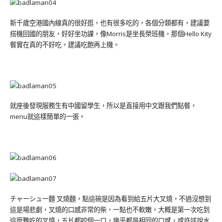
新千歲空港國內線真的很好逛，也有很多吃的，各個分類都有，建議要
搭機回國的朋友，好好坐功課，像Morris是坐長榮班機，那個Hello Kity
餐實在真的不好吃，建議吃飽再上機。
就座後發現服務生有中國留學生，所以是直接用中文跟我們點餐，
menu就這樣簡單的一張。
チャーシュー麵 叉燒麵，點這碗是因為看到給五片大叉燒，不過沒想到
這是場悲劇，叉燒的口感非常的柴，一點也不軟嫩，大概是第一次吃到
這麼難吃的叉燒，五片都咬個一口，幾乎都是相同的口感，或許該說水