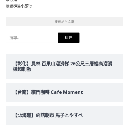
法羅群島小旅行
搜尋站內文章
搜
尋
關
鍵
字:
【彰化】員林 百果山溜滑梯 26公尺三層樓高溜滑
梯超刺激
【台南】貓門咖啡 Cafe Moment
【北海道】函館朝市 馬子とやすべ