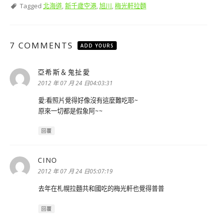
Tagged
北海道
,
新千歲空港
,
旭川
,
梅光軒拉麵
7 COMMENTS
ADD YOURS
亞希斯＆鬼扯愛
表
示:
2012 年 07 月 24 日04:03:31
愛:看照片覺得好像沒有這麼難吃耶~
原來一切都是假象阿~~
回覆
CINO
表
示:
2012 年 07 月 24 日05:07:19
去年在札幌拉麵共和國吃的梅光軒也覺得普普
回覆