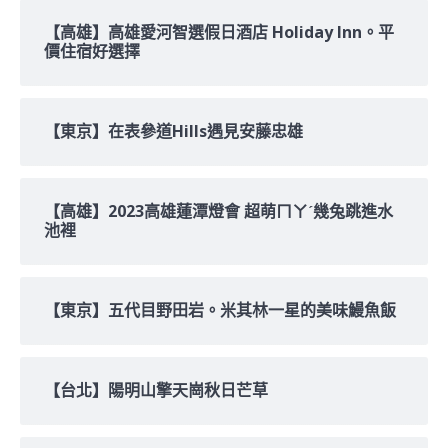
【高雄】高雄愛河智選假日酒店 Holiday Inn。平
價住宿好選擇
【東京】在表參道Hills遇見安藤忠雄
【高雄】2023高雄蓮潭燈會 超萌ㄇㄚˊ幾兔跳進水
池裡
【東京】五代目野田岩。米其林一星的美味鰻魚飯
【台北】陽明山擎天崗秋日芒草