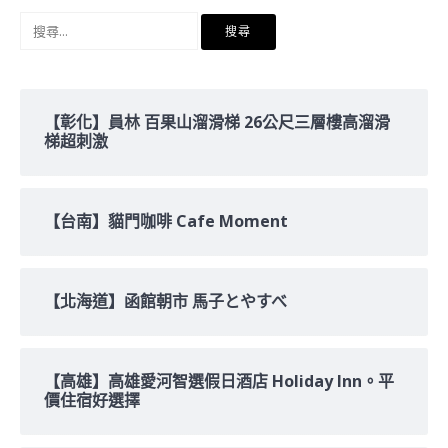
搜
尋
關
鍵
字:
【彰化】員林 百果山溜滑梯 26公尺三層樓高溜滑
梯超刺激
【台南】貓門咖啡 Cafe Moment
【北海道】函館朝市 馬子とやすべ
【高雄】高雄愛河智選假日酒店 Holiday Inn。平
價住宿好選擇