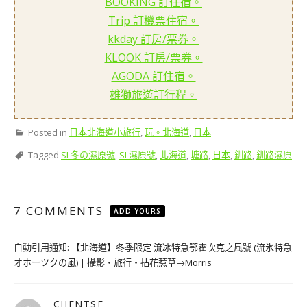
BOOKING 訂住宿。
Trip 訂機票住宿。
kkday 訂房/票券。
KLOOK 訂房/票券。
AGODA 訂住宿。
雄獅旅遊訂行程。
Posted in
日本北海道小旅行
,
玩。北海道
,
日本
Tagged
SL冬の濕原號
,
SL濕原號
,
北海道
,
塘路
,
日本
,
釧路
,
釧路濕原
7 COMMENTS
ADD YOURS
自動引用通知:
【北海道】冬季限定 流冰特急鄂霍次克之風號 (流氷特急
オホーツクの風) | 攝影‧旅行‧拈花惹草→Morris
CHENTSE
表