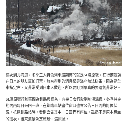
這次到北海道，冬季三大特色列車最期待的就是SL濕原號，在行前就請
在日本的朋友幫忙訂票，無奈得到的消息都是滿座無法搭乘，因為是全
車指定席，又非常受到日本人歡迎，所以要訂到票真的要運氣非常好。
SL濕原號行駛區間為釧路與標茶，有幾日會行駛到川湯溫泉，冬季特定
期間內每日來回一班，在釧路車站畫位窗口也會公告三日內的訂位狀
況，
抵達釧路站時，看到公告其中一日回程有座位，雖然不是原本想坐
的班次，後來還是決定體驗SL濕原號。