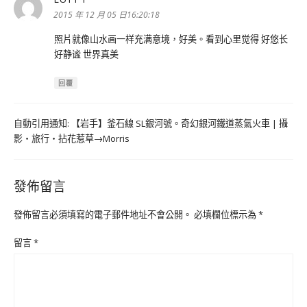
示:
2015 年 12 月 05 日16:20:18
照片就像山水画一样充满意境，好美。看到心里觉得 好悠长
好静谧 世界真美
回覆
自動引用通知:
【岩手】釜石線 SL銀河號。奇幻銀河鐵道蒸氣火車 | 攝
影‧旅行‧拈花惹草→Morris
發佈留言
發佈留言必須填寫的電子郵件地址不會公開。
必填欄位標示為
*
留言
*