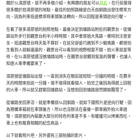
關於SL濕原號，就不再多做介紹，有興趣的朋友可以
見此
，在行前搜尋
很多關於拍濕原號的地點，最佳的拍照路線是白天由釧路出發往標茶方
向，因為列車抵達標茶時車頭無法轉向，所以回程是車頭逆向行駛。
在看了很多濕原號的拍照地點，最後決定到塘路站附近的觀景台，從塘
路站外步行到觀景台約半小時時間，其中會穿過大馬路，需特別注意安
全，抵達觀景台時天氣不算好，在這兒卻是巧遇到不少蝦夷鹿，都很怕
生看到人就躲遠遠的，觀景台可以看到的視野相當不錯，拍火車就是等
待，在SL濕原號還沒進塘路站時，在觀景台就聽到氣笛的聲響，也讓人
知道火車準備要來了。
濕原號從塘路站出發，一直到消失在眼前就短短一分鐘的時間，花費半
天的時間來拍這一分鐘，值不值得就看個人，拍完之後因為得趕上回程
的火車，所以就又趕緊回塘路站，沒想到回到塘路居然開始飄雪了。
從塘路坐回茅沼，就是準備搭SL回釧路，就如下圖照片是逆向行駛，因
為預備車箱就在車頭後方，所以也沒辦法在最後一節車廂外拍火車過
彎，濕原號的內裝跟大部分的特色列車差不多，有暖爐可以烤東西吃，
車上也有販賣相關的紀念商品。
以下就看照片吧，另外還有三部拍攝的影片。