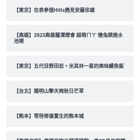
【東京】在表參道Hills遇見安藤忠雄
【高雄】2023高雄蓮潭燈會 超萌ㄇㄚˊ幾兔跳進水
池裡
【東京】五代目野田岩。米其林一星的美味鰻魚飯
【台北】陽明山擎天崗秋日芒草
【熊本】等待修復重生的熊本城