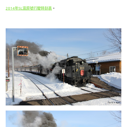
2014年SL濕原號行駛時刻表
。