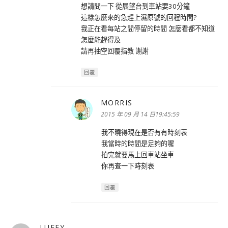
想請問一下 從展望台到車站要30分鐘
這樣怎麼來的急趕上濕原號的回程時間?
我正在看每站之間停留的時間 怎麼看都不知道
怎麼能趕得及
請再抽空回覆指教 謝謝
回覆
MORRIS
表
示:
2015 年 09 月 14 日19:45:59
我不曉得現在是否有有時刻表
我當時的時間是足夠的喔
拍完就要馬上回車站坐車
你再查一下時刻表
回覆
LUFFY
表