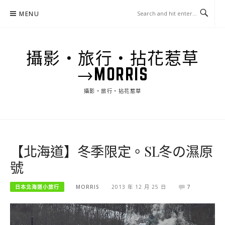
Skip
MENU
to
content
攝影‧旅行‧拈花惹草
→MORRIS
攝影‧旅行‧拈花惹草
【北海道】冬季限定。SL冬の濕原
號
日本北海道小旅行
MORRIS
2013 年 12 月 25 日
7