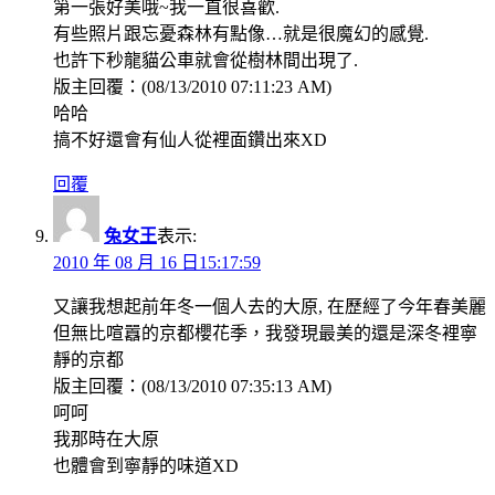
第一張好美哦~我一直很喜歡.
有些照片跟忘憂森林有點像…就是很魔幻的感覺.
也許下秒龍貓公車就會從樹林間出現了.
版主回覆：(08/13/2010 07:11:23 AM)
哈哈
搞不好還會有仙人從裡面鑽出來XD
回覆
兔女王
表示:
2010 年 08 月 16 日15:17:59
又讓我想起前年冬一個人去的大原, 在歷經了今年春美麗
但無比喧囂的京都櫻花季，我發現最美的還是深冬裡寧
靜的京都
版主回覆：(08/13/2010 07:35:13 AM)
呵呵
我那時在大原
也體會到寧靜的味道XD