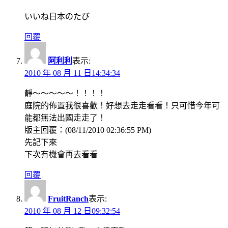
いいね日本のたび
回覆
阿利利
表示:
2010 年 08 月 11 日14:34:34
靜～～～～～！！！！
庭院的佈置我很喜歡！好想去走走看看！只可惜今年可
能都無法出國走走了！
版主回覆：(08/11/2010 02:36:55 PM)
先記下來
下次有機會再去看看
回覆
FruitRanch
表示:
2010 年 08 月 12 日09:32:54