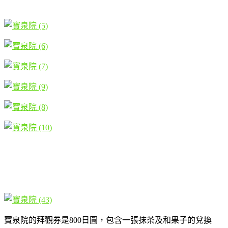
寶泉院的拜觀券是800日圓，包含一張抹茶及和果子的兌換