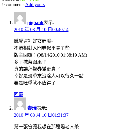
9 comments
Add yours
pigbank
表示:
2010 年 08 月 10 日00:40:14
感覺這裡好安靜哦~
不過相對入門券似乎貴了些
版主回覆：(08/14/2010 01:38:19 AM)
多了抹茶跟果子
真的讓拜觀券變更貴了
幸好是淡季來沒啥人可以待久一點
要是旺季就不值得了
回覆
泰瑞
表示:
2010 年 08 月 10 日01:31:37
第一張會讓我想在那邊喝老人茶