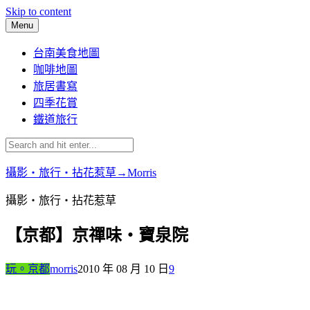
Skip to content
Menu
台南美食地圖
咖啡地圖
旅居書寫
四季花賞
鐵道旅行
攝影‧旅行‧拈花惹草→Morris
攝影‧旅行‧拈花惹草
【京都】京禪味‧寶泉院
玩。京都
morris
2010 年 08 月 10 日
9