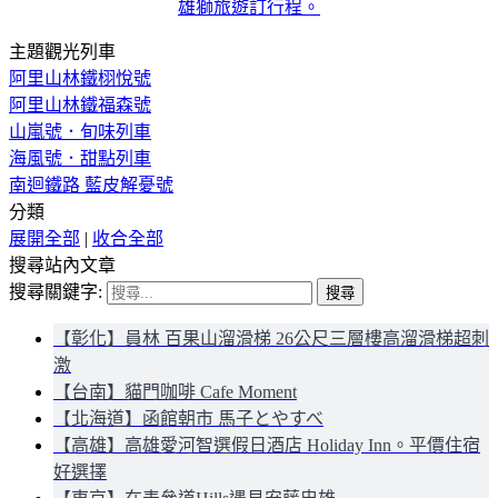
雄獅旅遊訂行程。
主題觀光列車
阿里山林鐵栩悅號
阿里山林鐵福森號
山嵐號．旬味列車
海風號．甜點列車
南迴鐵路 藍皮解憂號
分類
展開全部
|
收合全部
搜尋站內文章
搜尋關鍵字:
【彰化】員林 百果山溜滑梯 26公尺三層樓高溜滑梯超刺
激
【台南】貓門咖啡 Cafe Moment
【北海道】函館朝市 馬子とやすべ
【高雄】高雄愛河智選假日酒店 Holiday Inn。平價住宿
好選擇