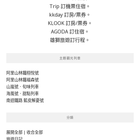
Trip 訂機票住宿。
kkday 訂房/票券。
KLOOK 訂房/票券。
AGODA 訂住宿。
雄獅旅遊訂行程。
主題觀光列車
阿里山林鐵栩悅號
阿里山林鐵福森號
山嵐號．旬味列車
海風號．甜點列車
南迴鐵路 藍皮解憂號
分類
展開全部
|
收合全部
旅遊日記