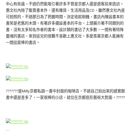
中心有些遠，不過仍然能吸引著許多不管是京都人還是遊客前來造訪。
惠文社內除了販賣書本外，還有雜貨、生活用品及CD，雖然惠文社內是
可拍照的，不過那日為了把握時間，決定收起相機，書店內陳設書本的
書架是老舊的木頭，有著許多擺設書本的平台，上頭展示著不同類別的
書，沒有太多知名作者的書本，設計類的書佔了大多數，一間有著特殊
靈魂的書店，來到這兒的很難不喜歡上惠文社，多麼羨慕京都人能擁有
一間這麼棒的書店。
???????是Milly京都私路一書中封面的咖啡店，不過自己拍出來的感覺跟
書中還是差多了，一家很棒的小店，就位在京都造形藝術大對面。?????