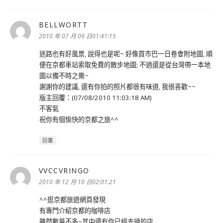
BELLWORTT
表
示:
2010 年 07 月 09 日01:41:15
迷路也有好風景, 說得也是呢~ 好像買市巴一日卷會附地圖, 順
便在京都車站索取免費的散步地圖; 不過還是從台灣帶一本地
圖以備不時之需~
謝謝你的建議, 還有你拍的照片都很有味道, 我很喜歡~~
版主回覆：(07/08/2010 11:03:18 AM)
不客氣
祝你有個愉快的京都之旅^^
回覆
VVCCVRINGO
表
示:
2010 年 12 月 10 日02:01:21
^^逛京都旅遊網頁發現
有專門介紹京都的咖啡店
雖然數量不多~其中還有你已經去過的店