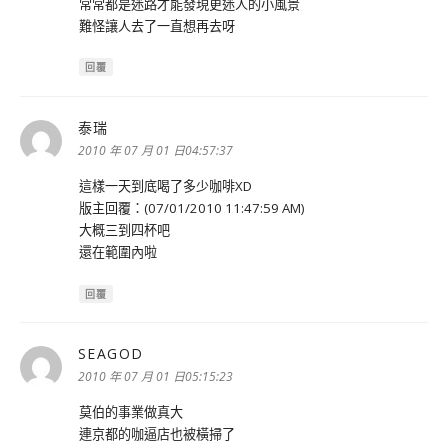
常常都是迷路才能發現更迷人的小風景
難怪讓人去了一直想再去呀
回覆
泰瑞
表
示:
2010 年 07 月 01 日04:57:37
這樣一天到底喝了多少咖啡XD
版主回覆：(07/01/2010 11:47:59 AM)
大概三到四杯吧
還在範圍內啦
回覆
SEAGOD
表
示:
2010 年 07 月 01 日05:15:23
莫伯的事業做真大
連京都的咖逼店也被橫掃了