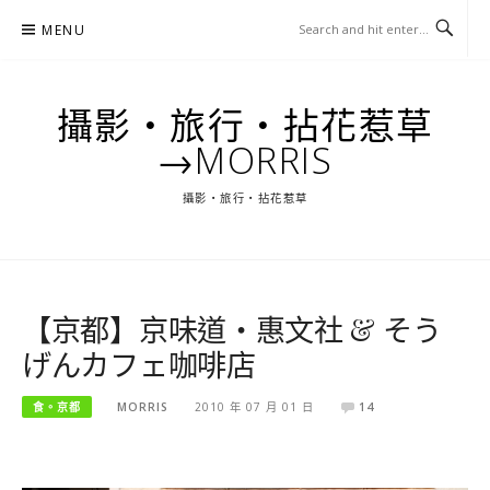
Skip
MENU
to
content
攝影‧旅行‧拈花惹草
→MORRIS
攝影‧旅行‧拈花惹草
【京都】京味道‧惠文社 & そう
げんカフェ咖啡店
食。京都
MORRIS
2010 年 07 月 01 日
14