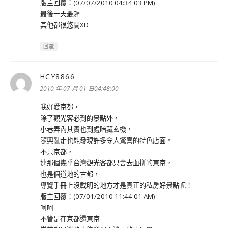
版主回覆：(07/07/2010 04:34:03 PM)
最後一天最趕
其他都很悠閒XD
回覆
HCY8866
表
示:
2010 年 07 月 01 日04:48:00
我好愛京都，
除了觀光客必到的景點外，
小巷弄內其實也到處暗藏玄機，
隨興亂走也能發現許多令人驚喜的特色店面。
不只京都，
連那個幾乎台灣觀光客都只會去血拼的東京，
也是個道地的古都，
導覽手冊上沒載明的地方才是真正的私房好景點呢！
版主回覆：(07/01/2010 11:44:01 AM)
呵呵
不管是在京都還東京