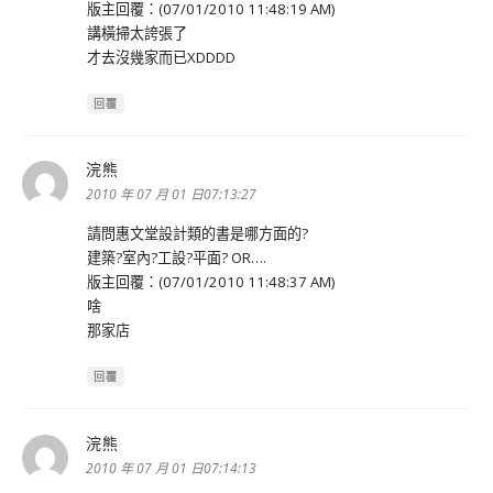
版主回覆：(07/01/2010 11:48:19 AM)
講橫掃太誇張了
才去沒幾家而已XDDDD
回覆
浣熊
表
示:
2010 年 07 月 01 日07:13:27
請問惠文堂設計類的書是哪方面的?
建築?室內?工設?平面? OR….
版主回覆：(07/01/2010 11:48:37 AM)
啥
那家店
回覆
浣熊
表
示:
2010 年 07 月 01 日07:14:13