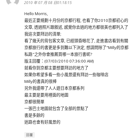
示:
2010 年 07 月 08 日01:18:15
Hello Morris,
最近正要規劃十月份的京都行程, 也看了你2010京都初心的
文章, 透過照片跟敘述, 感覺你去過的地方都很美也都列入了
我這次要拜訪的清單;
看了幾天的背包客文章, 已經頭昏眼花了, 走進書店看到有關
京都旅行的書更是多到難以下決定, 想請問除了"Milly的京都
私路"之外你會推薦買哪一本旅行書呢?
版主回覆：(07/03/2010 07:36:00 AM)
就看你到京都主要想要拜訪的地方了
如果你希望多看一些小風景還有拜訪一些咖啡店
Milly的書真的很棒
另外我還帶了人人遊日本京都系列
最主要是要用裡面的地圖
京都很簡單
一張巴士地圖就包含了全部的景點了
書是多餘的
迷路也會有好風景的
回覆