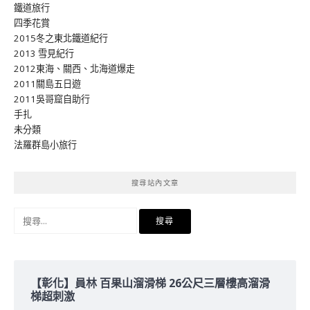
鐵道旅行
四季花賞
2015冬之東北鐵道紀行
2013 雪見紀行
2012東海、關西、北海道爆走
2011關島五日遊
2011吳哥窟自助行
手扎
未分類
法羅群島小旅行
搜尋站內文章
搜
尋
關
鍵
字:
【彰化】員林 百果山溜滑梯 26公尺三層樓高溜滑
梯超刺激